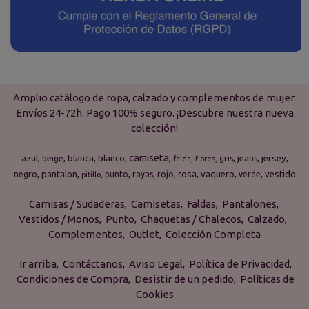
Amplio catálogo de ropa, calzado y complementos de mujer.
Envíos 24-72h. Pago 100% seguro. ¡Descubre nuestra nueva
colección!
camiseta
azul
blanca
blanco
jersey
beige
gris
jeans
falda
flores
pantalon
rosa
vaquero
vestido
negro
punto
rayas
rojo
verde
pitillo
Camisas / Sudaderas
Camisetas
Faldas
Pantalones
Vestidos / Monos
Punto
Chaquetas / Chalecos
Calzado
Complementos
Outlet
Colección Completa
Ir arriba
Contáctanos
Aviso Legal
Política de Privacidad
Condiciones de Compra
Desistir de un pedido
Políticas de
Cookies