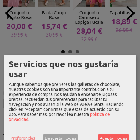
Conjunto
Falda Cargo
Conjunto
Zapatillas Sea
Punto Rosa
Rosa
Camisero
18,89 €
Espiga Fucsia
20,00 €
15,74 €
28,04 €
26,99 €
39,99 €
20,99 €
32,99 €
Servicios que nos gustaría
usar
Idioma
Aunque sabemos que prefieres las galletas de chocolate,
nuestras cookies son una importante contribución a tu
experiencia de compra. Nos ayudan a enseñarte jugosas
ofertas, recuerdan tus preferencias para facilitar tu
navegación y nos avisan si la web se vuelve lenta. Haciendo
click en "Aceptar" confirmas que estás de acuerdo con su
uso.
Para saber más, por favor lea nuestra
política de
Costes de Envío
privacidad
.
GRATIS *
Consultar Destinos
Preferencias
Descartar todas
Aceptar todas