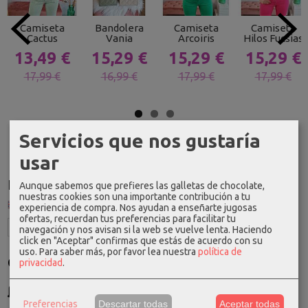
Camiseta
Bandolera
Camiseta
Camiseta
Cactus
Vania
Arcoiris
Hilos Fucsias
13,49 €
15,29 €
15,29 €
15,29 €
17,99 €
16,99 €
17,99 €
17,99 €
Servicios que nos gustaría
usar
Idioma
Aunque sabemos que prefieres las galletas de chocolate,
nuestras cookies son una importante contribución a tu
experiencia de compra. Nos ayudan a enseñarte jugosas
ofertas, recuerdan tus preferencias para facilitar tu
navegación y nos avisan si la web se vuelve lenta. Haciendo
click en "Aceptar" confirmas que estás de acuerdo con su
uso.
Para saber más, por favor lea nuestra
política de
Costes de Envío
privacidad
.
GRATIS *
Consultar Destinos
Preferencias
Descartar todas
Aceptar todas