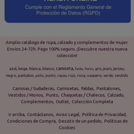
Amplio catálogo de ropa, calzado y complementos de mujer.
Envíos 24-72h. Pago 100% seguro. ¡Descubre nuestra nueva
colección!
camiseta
azul
blanca
blanco
jersey
beige
gris
jeans
falda
flores
pantalon
rosa
vaquero
vestido
negro
punto
rayas
rojo
verde
pitillo
Camisas / Sudaderas
Camisetas
Faldas
Pantalones
Vestidos / Monos
Punto
Chaquetas / Chalecos
Calzado
Complementos
Outlet
Colección Completa
Ir arriba
Contáctanos
Aviso Legal
Política de Privacidad
Condiciones de Compra
Desistir de un pedido
Políticas de
Cookies