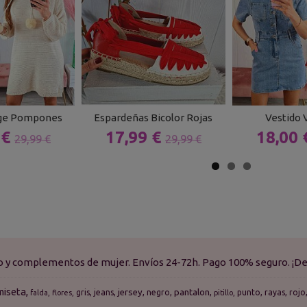
ige Pompones
Espardeñas Bicolor Rojas
Vestido 
 €
17,99 €
18,00
29,99 €
29,99 €
do y complementos de mujer. Envíos 24-72h. Pago 100% seguro. ¡De
miseta
jersey
pantalon
gris
jeans
negro
punto
rayas
rojo
falda
flores
pitillo