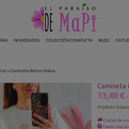
ÍAS
NOVEDADES
COLECCIÓN COMPLETA
BLOG
OUTL
tas
»
Camiseta Bolsos Malva
Camiseta 
13,49 €
1
Producto Dispo
Costes de en
Hacer una pr