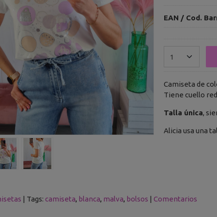
EAN / Cod. Bar
Camiseta de col
Tiene cuello re
Talla única
, si
Alicia usa una ta
isetas
|
Tags:
camiseta
blanca
malva
bolsos
|
Comentarios