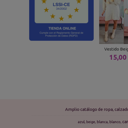
Vestido Be
15,00
Amplio catálogo de ropa, calza
ca
azul
blanca
blanco
beige