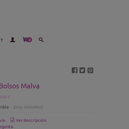
ET
0
Bolsos Malva
7,99 €
nible
-
(Imp. Incluidos)
vío
Ver descripción
egunta