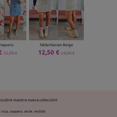
Vaquero
Falda Marian Beige
Falda Larga
 €
12,50 €
18,69 
35,99 €
24,99 €
scubre nuestra nueva colección!
rosa
vaquero
vestido
verde