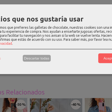
PCIÓN
COSTES DE ENVÍO
COMENTARIOS
ios que nos gustaría usar
e color blanco con estampado impreso en el pecho. Tiene cuello 
os que prefieres las galletas de chocolate, nuestras cookies son una 
 a tu experiencia de compra. Nos ayudan a enseñarte jugosas ofertas, re
 hasta la talla 40.
para facilitar tu navegación y nos avisan si la web se vuelve lenta. Hacien
nfirmas que estás de acuerdo con su uso.
Para saber más, por favor lea n
rivacidad
.
ión
:
95% algodón - 5% elastano.
e Talla única
:
largo - 60cm, hombros - 38cm, pecho - 94cm, cintur
s
Descartar todas
Acept
una talla S y mide 1.69m, para que os hagáis una idea.
os Relacionados
-50 %
-40 %