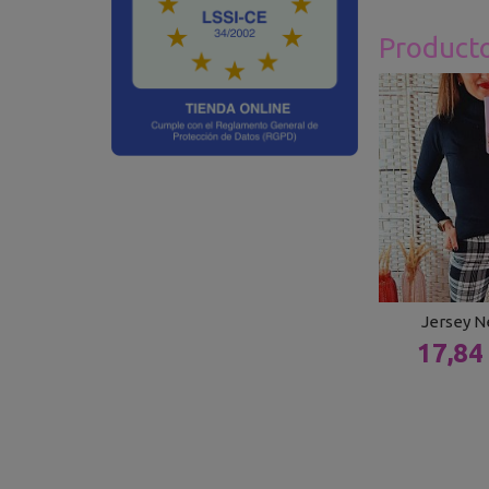
Product
Jersey N
17,84