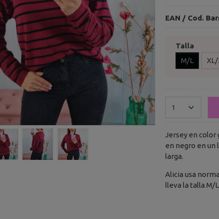
EAN / Cod. Bar
Talla
M/L
XL/
Jersey en color
en negro en un 
larga.
Alicia usa norm
lleva la talla M