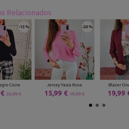
os Relacionados
-15 %
-20 %
egro Cisne
Jersey Yaiza Rosa
Blazer On
 €
15,99 €
19,99
20,99 €
19,99 €