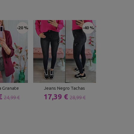
-20 %
-40 %
a Granate
Jeans Negro Tachas
Vestido Pun
 €
17,39 €
13,00 
24,99 €
28,99 €