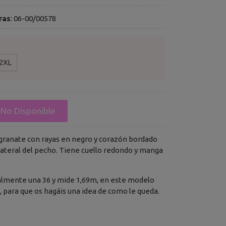
ras
:
06-00/00578
2XL
No Disponible
 granate con rayas en negro y corazón bordado
lateral del pecho. Tiene cuello redondo y manga
almente una 36 y mide 1,69m, en este modelo
/L, para que os hagáis una idea de como le queda.