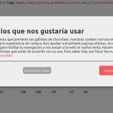
to
|
Tags:
rayas
negro
jersey
granate
corazon
navy
|
Comentario
PCIÓN
COMENTARIOS
ios que nos gustaría usar
color granate con rayas en negro y corazón bordado en negro en un
os que prefieres las galletas de chocolate, nuestras cookies son una 
 a tu experiencia de compra. Nos ayudan a enseñarte jugosas ofertas, re
a.
para facilitar tu navegación y nos avisan si la web se vuelve lenta. Hacien
nfirmas que estás de acuerdo con su uso.
Para saber más, por favor lea n
n: 27% modal - 25% algodón - 19% viscosa - 15% poliamida - 14% 
rivacidad
.
edidas aproximadas:
s
Descartar todas
Acept
Hombros
Pecho
Cintura
Caderas
Largo
Manga
50
102
102
90
66
55
52
106
106
94
67
56