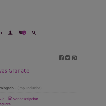
ET
0
yas Granate
talogado
-
(Imp. Incluidos)
vío
Ver descripción
egunta