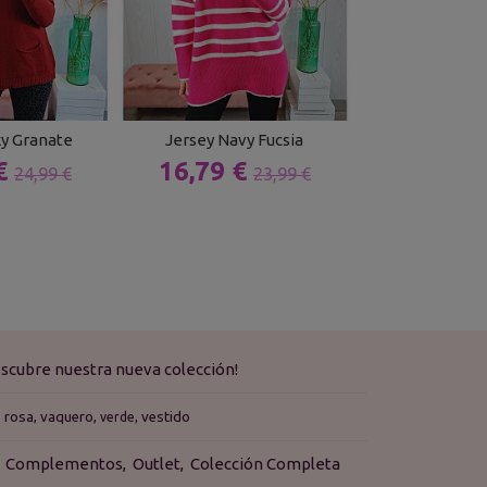
ky Granate
Jersey Navy Fucsia
Jersey Grana
 €
16,79 €
17,49 
24,99 €
23,99 €
scubre nuestra nueva colección!
rosa
vaquero
vestido
verde
Complementos
Outlet
Colección Completa