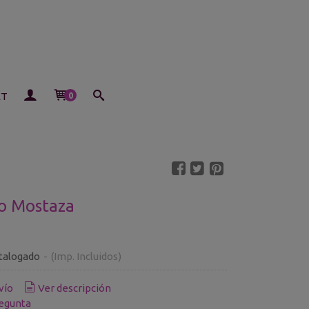
ET
0
so Mostaza
talogado
-
(Imp. Incluidos)
vío
Ver descripción
egunta