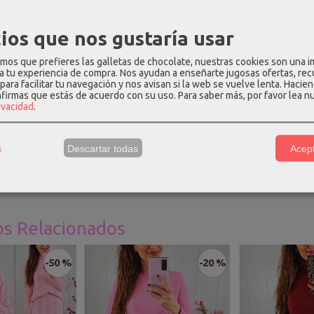
PCIÓN
COMENTARIOS
ios que nos gustaría usar
olor mostaza liso, con cuello abierto y manga larga
os que prefieres las galletas de chocolate, nuestras cookies son una 
 a tu experiencia de compra. Nos ayudan a enseñarte jugosas ofertas, re
ión
: 57% viscosa - 18% poliéster - 25% poliamida.
para facilitar tu navegación y nos avisan si la web se vuelve lenta. Hacien
nfirmas que estás de acuerdo con su uso.
Para saber más, por favor lea n
e talla única
: hombros - 42cm, pecho - 98cm, cintura - 98cm, cade
rivacidad
.
una talla S y mide 1.69m, para que os hagáis una idea.
s
Descartar todas
Acept
os Relacionados
-50 %
-20 %