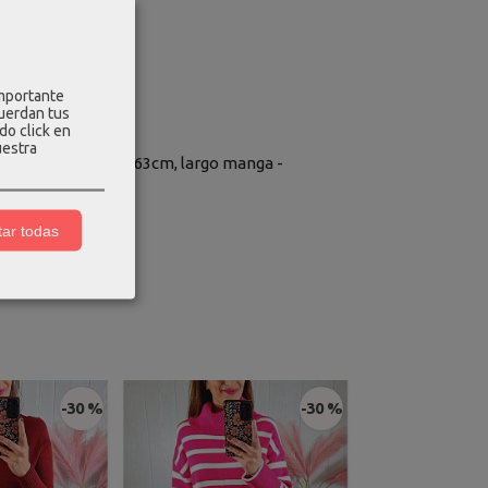
importante
cuerdan tus
do click en
uestra
ra - 106cm, largo - 63cm, largo manga -
ar todas
-30 %
-30 %