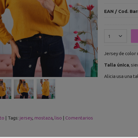
EAN / Cod. Bar
Jersey de color 
Talla única
, si
Alicia usa una ta
to
|
Tags:
jersey
mostaza
liso
|
Comentarios