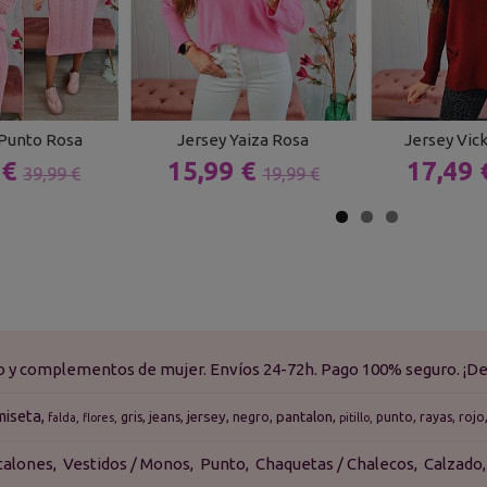
Punto Rosa
Jersey Yaiza Rosa
Jersey Vic
 €
15,99 €
17,49
39,99 €
19,99 €
do y complementos de mujer. Envíos 24-72h. Pago 100% seguro. ¡De
miseta
jersey
pantalon
gris
jeans
negro
punto
rayas
rojo
falda
flores
pitillo
talones
Vestidos / Monos
Punto
Chaquetas / Chalecos
Calzado