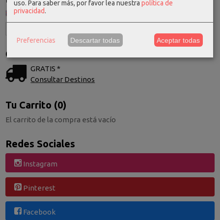
uso.
Para saber más, por favor lea nuestra
política de
privacidad
.
Preferencias
Descartar todas
Aceptar todas
Costes de Envío
GRATIS *
Consultar Destinos
Tu Carrito (0)
El carrito de la compra está vacío
Redes Sociales
Instagram
Pinterest
Facebook