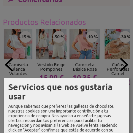
Productos Relacionados
-15 %
-50 %
-10 %
-30 %
Camiseta
Vestido Beige
Camiseta
Cuñas
Blanca
Pompones
Básica Rosa
Perforadas
Volantes
Camel
15,00 €
10,35 €
16,99 €
20,29 €
Servicios que nos gustaría
29,99 €
11,50 €
19,99 €
28,99 €
usar
Aunque sabemos que prefieres las galletas de chocolate,
nuestras cookies son una importante contribución a tu
experiencia de compra. Nos ayudan a enseñarte jugosas
ofertas, recuerdan tus preferencias para facilitar tu
navegación y nos avisan si la web se vuelve lenta. Haciendo
click en "Aceptar" confirmas que estás de acuerdo con su
Idioma