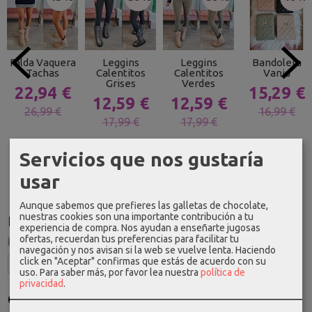
Falda Vaquera
Leggins
Leggins
Bandolera
Tachas
Calentitos
Calentitos
Vania
Grises
Verdes
22,94 €
15,29 €
12,59 €
12,59 €
26,99 €
16,99 €
17,99 €
17,99 €
Servicios que nos gustaría
usar
Aunque sabemos que prefieres las galletas de chocolate,
nuestras cookies son una importante contribución a tu
Idioma
experiencia de compra. Nos ayudan a enseñarte jugosas
ofertas, recuerdan tus preferencias para facilitar tu
navegación y nos avisan si la web se vuelve lenta. Haciendo
click en "Aceptar" confirmas que estás de acuerdo con su
uso.
Para saber más, por favor lea nuestra
política de
privacidad
.
Costes de Envío