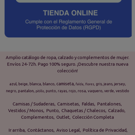
Amplio catálogo de ropa, calzado y complementos de mujer.
Envíos 24-72h. Pago 100% seguro. ¡Descubre nuestra nueva
colección!
camiseta
azul
blanca
blanco
jersey
beige
gris
jeans
falda
flores
pantalon
rosa
vaquero
vestido
negro
punto
rayas
rojo
verde
pitillo
Camisas / Sudaderas
Camisetas
Faldas
Pantalones
Vestidos / Monos
Punto
Chaquetas / Chalecos
Calzado
Complementos
Outlet
Colección Completa
Ir arriba
Contáctanos
Aviso Legal
Política de Privacidad