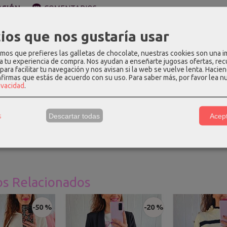
PCIÓN
COMENTARIOS
ios que nos gustaría usar
color blanco con rayas negras. Tiene cuello redondo y manga larga.
os que prefieres las galletas de chocolate, nuestras cookies son una 
 hasta la talla 44.
 a tu experiencia de compra. Nos ayudan a enseñarte jugosas ofertas, re
para facilitar tu navegación y nos avisan si la web se vuelve lenta. Hacien
ión
:
50% viscosa - 22% poliamida - 28% poliéster.
nfirmas que estás de acuerdo con su uso.
Para saber más, por favor lea n
rivacidad
.
e Talla única
:
largo - 66cm, hombros - 57cm, largo manga - 56cm, 
s
Descartar todas
Acept
una talla S y mide 1.69m, para que os hagáis una idea.
os Relacionados
-50 %
-20 %