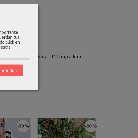
importante
cuerdan tus
do click en
uestra
pecho - 116cm, cintura - 114cm, cadera -
ar todas
-30 %
-30 %