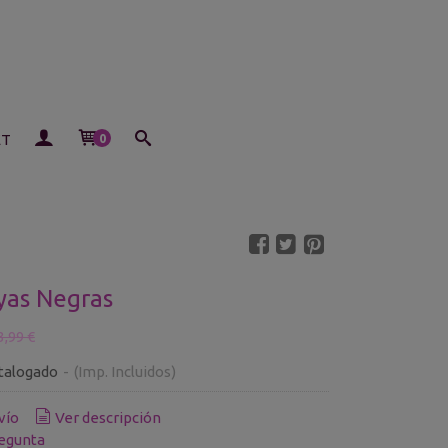
ET
0
yas Negras
3,99 €
talogado
-
(Imp. Incluidos)
vío
Ver descripción
egunta