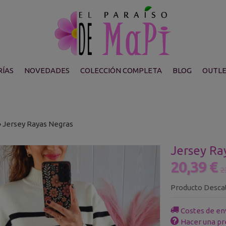
ÍAS
NOVEDADES
COLECCIÓN COMPLETA
BLOG
OUTL
»
Jersey Rayas Negras
Jersey Ra
20,39 €
2
Producto Desca
Costes de en
Hacer una pr