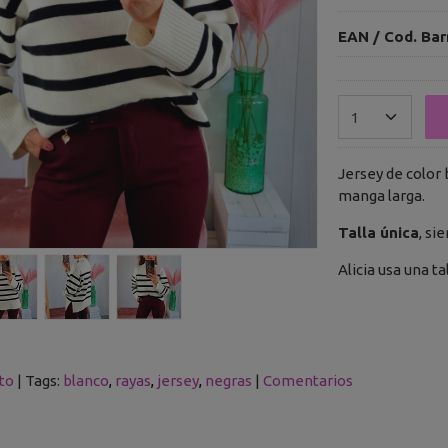
EAN / Cod. Bar
Jersey de color 
manga larga.
Talla única
, si
Alicia usa una ta
to
|
Tags:
blanco
rayas
jersey
negras
|
Comentarios