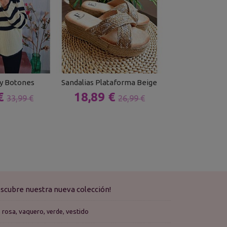
y Botones
Sandalias Plataforma Beige
Bolso N
 €
18,89 €
22,09 
33,99 €
26,99 €
scubre nuestra nueva colección!
rosa
vaquero
vestido
verde