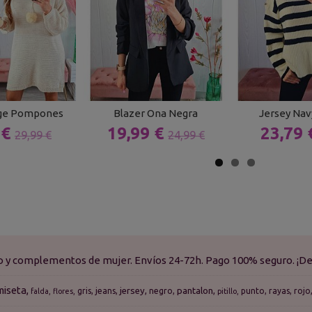
ige Pompones
Blazer Ona Negra
Jersey Nav
 €
19,99 €
23,79
29,99 €
24,99 €
do y complementos de mujer. Envíos 24-72h. Pago 100% seguro. ¡De
miseta
jersey
pantalon
gris
jeans
negro
punto
rayas
rojo
falda
flores
pitillo