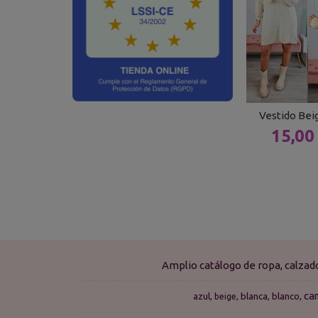
Vestido Be
15,00
Amplio catálogo de ropa, calza
ca
azul
blanca
blanco
beige