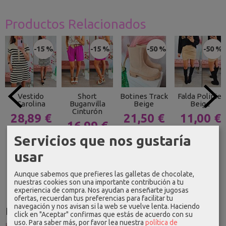
Productos Relacionados
-15 %
-15 %
-50 %
-50 %
Vestido
Short
Botines Track
Falda Polipiel
Carolina
Buganvilla
Beige
Beige
Cinturón
28,89 €
21,50 €
11,00 €
16,99 €
33,99 €
42,99 €
21,99 €
Servicios que nos gustaría
19,99 €
usar
Aunque sabemos que prefieres las galletas de chocolate,
nuestras cookies son una importante contribución a tu
experiencia de compra. Nos ayudan a enseñarte jugosas
ofertas, recuerdan tus preferencias para facilitar tu
navegación y nos avisan si la web se vuelve lenta. Haciendo
Idioma
click en "Aceptar" confirmas que estás de acuerdo con su
uso.
Para saber más, por favor lea nuestra
política de