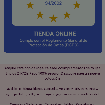
Amplio catálogo de ropa, calzado y complementos de mujer.
Envíos 24-72h. Pago 100% seguro. ¡Descubre nuestra nueva
colección!
camiseta
azul
blanca
blanco
jersey
beige
gris
jeans
falda
flores
pantalon
rosa
vaquero
vestido
negro
punto
rayas
rojo
verde
pitillo
Camisas / Sudaderas
Camisetas
Faldas
Pantalones