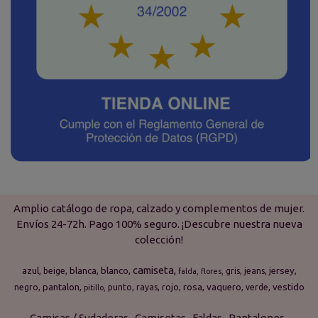
Amplio catálogo de ropa, calzado y complementos de mujer.
Envíos 24-72h. Pago 100% seguro. ¡Descubre nuestra nueva
colección!
camiseta
azul
blanca
blanco
jersey
beige
gris
jeans
falda
flores
pantalon
rosa
vaquero
vestido
negro
punto
rayas
rojo
verde
pitillo
Camisas / Sudaderas
Camisetas
Faldas
Pantalones