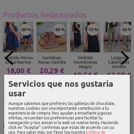
Productos Relacionados
-50 %
-30 %
-15 %
-30 %
Vestido-Mono
Sandalias
Vestido
Leggins
Erika Marino
Rosas Hebilla
Hombreras
Calentitos
Negro
Verdes
18,00 €
20,29 €
19,54 €
12,59 €
35,99 €
28,99 €
Servicios que nos gustaría
22,99 €
17,99 €
usar
Aunque sabemos que prefieres las galletas de chocolate,
nuestras cookies son una importante contribución a tu
experiencia de compra. Nos ayudan a enseñarte jugosas
ofertas, recuerdan tus preferencias para facilitar tu
navegación y nos avisan si la web se vuelve lenta. Haciendo
Idioma
click en "Aceptar" confirmas que estás de acuerdo con su
uso.
Para saber más, por favor lea nuestra
política de