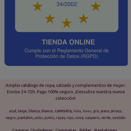
Amplio catálogo de ropa, calzado y complementos de mujer.
Envíos 24-72h. Pago 100% seguro. ¡Descubre nuestra nueva
colección!
camiseta
azul
blanca
blanco
jersey
beige
gris
jeans
falda
flores
pantalon
rosa
vaquero
vestido
negro
punto
rayas
rojo
verde
pitillo
Camisas / Sudaderas
Camisetas
Faldas
Pantalones