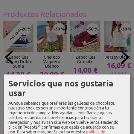
Productos Relacionados
-20 %
-30 %
-50 %
-30 %
Agotado
Zapatillas
Chaleco
Zapatillas
Jersey Blanco
Marino Doble
Vaquero
Granate
16,09 €
Suela
Blanco
14,00 €
14,39 €
20,99 €
22,99 €
27,99 €
Servicios que nos gustaría
17,99 €
29,99 €
usar
Aunque sabemos que prefieres las galletas de chocolate,
nuestras cookies son una importante contribución a tu
experiencia de compra. Nos ayudan a enseñarte jugosas
ofertas, recuerdan tus preferencias para facilitar tu
navegación y nos avisan si la web se vuelve lenta. Haciendo
Idioma
click en "Aceptar" confirmas que estás de acuerdo con su
uso.
Para saber más, por favor lea nuestra
política de