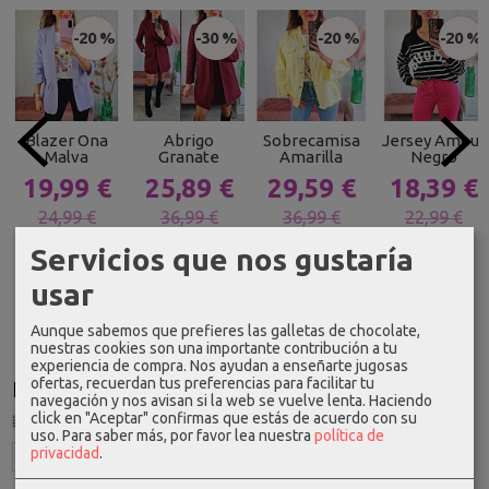
-20 %
-30 %
-20 %
-20 %
Blazer Ona
Abrigo
Sobrecamisa
Jersey Amour
Malva
Granate
Amarilla
Negro
19,99 €
25,89 €
29,59 €
18,39 €
24,99 €
36,99 €
36,99 €
22,99 €
Servicios que nos gustaría
usar
Aunque sabemos que prefieres las galletas de chocolate,
nuestras cookies son una importante contribución a tu
experiencia de compra. Nos ayudan a enseñarte jugosas
ofertas, recuerdan tus preferencias para facilitar tu
Idioma
navegación y nos avisan si la web se vuelve lenta. Haciendo
click en "Aceptar" confirmas que estás de acuerdo con su
uso.
Para saber más, por favor lea nuestra
política de
privacidad
.