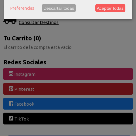
Costes de Envío
Preferencias
Descartar todas
Aceptar todas
GRATIS *
Consultar Destinos
Tu Carrito (0)
El carrito de la compra está vacío
Redes Sociales
Instagram
Pinterest
Facebook
TikTok