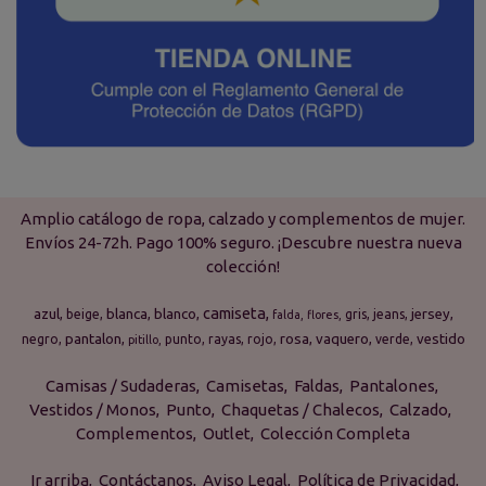
Amplio catálogo de ropa, calzado y complementos de mujer.
Envíos 24-72h. Pago 100% seguro. ¡Descubre nuestra nueva
colección!
camiseta
azul
blanca
blanco
jersey
beige
gris
jeans
falda
flores
pantalon
rosa
vaquero
vestido
negro
punto
rayas
rojo
verde
pitillo
Camisas / Sudaderas
Camisetas
Faldas
Pantalones
Vestidos / Monos
Punto
Chaquetas / Chalecos
Calzado
Complementos
Outlet
Colección Completa
Ir arriba
Contáctanos
Aviso Legal
Política de Privacidad