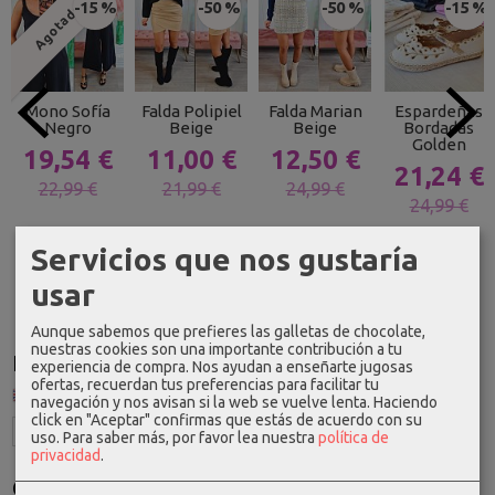
-15 %
-50 %
-50 %
-15 %
Agotado
Mono Sofía
Falda Polipiel
Falda Marian
Espardeñas
Negro
Beige
Beige
Bordadas
Golden
19,54 €
11,00 €
12,50 €
21,24 €
22,99 €
21,99 €
24,99 €
24,99 €
Servicios que nos gustaría
usar
Aunque sabemos que prefieres las galletas de chocolate,
nuestras cookies son una importante contribución a tu
Idioma
experiencia de compra. Nos ayudan a enseñarte jugosas
ofertas, recuerdan tus preferencias para facilitar tu
navegación y nos avisan si la web se vuelve lenta. Haciendo
click en "Aceptar" confirmas que estás de acuerdo con su
uso.
Para saber más, por favor lea nuestra
política de
privacidad
.
Costes de Envío