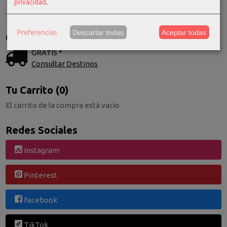
privacidad
.
Preferencias
Descartar todas
Aceptar todas
Costes de Envío
GRATIS *
Consultar Destinos
Tu Carrito (0)
El carrito de la compra está vacío
Redes Sociales
Instagram
Pinterest
Facebook
TikTok