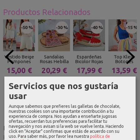
Productos Relacionados
-50 %
-30 %
-40 %
-15 %
Vestido Beige
Sandalias
Espardeñas
Top Klein
Pompones
Rosas Hebilla
Bicolor Rojas
Botones
15,00 €
20,29 €
17,99 €
13,59 €
29,99 €
28,99 €
29,99 €
15,99 €
Servicios que nos gustaría
usar
Aunque sabemos que prefieres las galletas de chocolate,
nuestras cookies son una importante contribución a tu
experiencia de compra. Nos ayudan a enseñarte jugosas
ofertas, recuerdan tus preferencias para facilitar tu
navegación y nos avisan si la web se vuelve lenta. Haciendo
Idioma
click en "Aceptar" confirmas que estás de acuerdo con su
uso.
Para saber más, por favor lea nuestra
política de