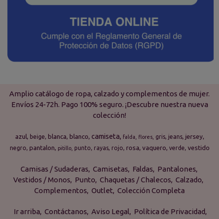
Amplio catálogo de ropa, calzado y complementos de mujer.
Envíos 24-72h. Pago 100% seguro. ¡Descubre nuestra nueva
colección!
camiseta
azul
blanca
blanco
jersey
beige
gris
jeans
falda
flores
pantalon
rosa
vaquero
vestido
negro
punto
rayas
rojo
verde
pitillo
Camisas / Sudaderas
Camisetas
Faldas
Pantalones
Vestidos / Monos
Punto
Chaquetas / Chalecos
Calzado
Complementos
Outlet
Colección Completa
Ir arriba
Contáctanos
Aviso Legal
Política de Privacidad