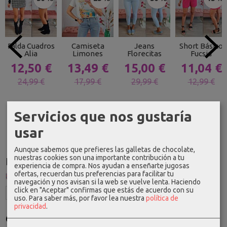
Falda Cuadros
Camiseta
Jeans
Short Básico
Alia
Limones
Florecitas
Fucsia
12,50 €
13,49 €
15,00 €
11,04 €
24,99 €
17,99 €
29,99 €
12,99 €
Servicios que nos gustaría
usar
Aunque sabemos que prefieres las galletas de chocolate,
nuestras cookies son una importante contribución a tu
Idioma
experiencia de compra. Nos ayudan a enseñarte jugosas
ofertas, recuerdan tus preferencias para facilitar tu
navegación y nos avisan si la web se vuelve lenta. Haciendo
click en "Aceptar" confirmas que estás de acuerdo con su
uso.
Para saber más, por favor lea nuestra
política de
privacidad
.
Costes de Envío