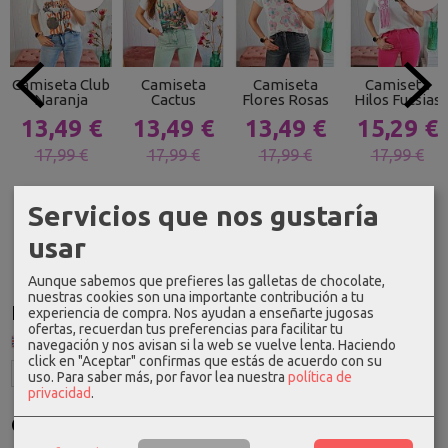
Camiseta Club
Camiseta
Camiseta
Camiseta
Naranja
Cactus
Flores Rosas
Hilos Fucsias
13,49 €
13,49 €
13,49 €
15,29 €
17,99 €
17,99 €
17,99 €
17,99 €
Servicios que nos gustaría
usar
Aunque sabemos que prefieres las galletas de chocolate,
nuestras cookies son una importante contribución a tu
Idioma
experiencia de compra. Nos ayudan a enseñarte jugosas
ofertas, recuerdan tus preferencias para facilitar tu
navegación y nos avisan si la web se vuelve lenta. Haciendo
click en "Aceptar" confirmas que estás de acuerdo con su
uso.
Para saber más, por favor lea nuestra
política de
privacidad
.
Costes de Envío