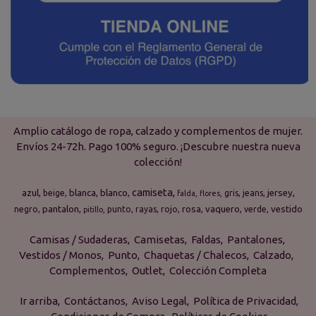
Amplio catálogo de ropa, calzado y complementos de mujer.
Envíos 24-72h. Pago 100% seguro. ¡Descubre nuestra nueva
colección!
camiseta
azul
blanca
blanco
jersey
beige
gris
jeans
falda
flores
pantalon
rosa
vaquero
vestido
negro
punto
rayas
rojo
verde
pitillo
Camisas / Sudaderas
Camisetas
Faldas
Pantalones
Vestidos / Monos
Punto
Chaquetas / Chalecos
Calzado
Complementos
Outlet
Colección Completa
Ir arriba
Contáctanos
Aviso Legal
Política de Privacidad