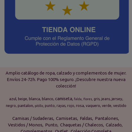
Amplio catálogo de ropa, calzado y complementos de mujer.
Envíos 24-72h. Pago 100% seguro. ¡Descubre nuestra nueva
colección!
camiseta
azul
blanca
blanco
jersey
beige
gris
jeans
falda
flores
pantalon
rosa
vaquero
vestido
negro
punto
rayas
rojo
verde
pitillo
Camisas / Sudaderas
Camisetas
Faldas
Pantalones
Vestidos / Monos
Punto
Chaquetas / Chalecos
Calzado
Complementos
Outlet
Colección Completa