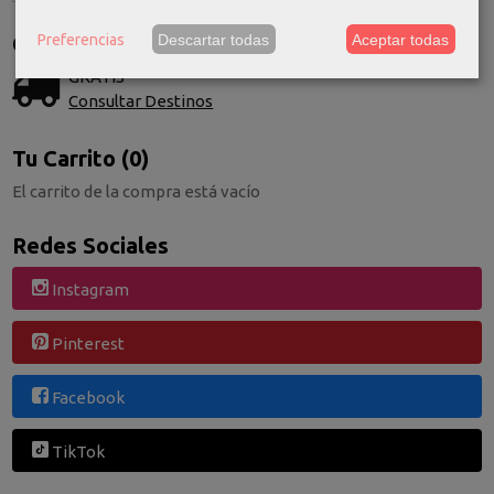
Preferencias
Descartar todas
Aceptar todas
Costes de Envío
GRATIS *
Consultar Destinos
Tu Carrito (0)
El carrito de la compra está vacío
Redes Sociales
Instagram
Pinterest
Facebook
TikTok