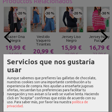
Productos Relacionados
-20 %
-30 %
-20 %
-30 %
Blazer Ona
Vestido
Jersey Liso
Jersey Navy
Negra
Vaquero
Negro
Fucsia
Tirantes
19,99 €
15,99 €
16,79 €
20,99 €
24,99 €
19,99 €
23,99 €
29,99 €
Servicios que nos gustaría
usar
Aunque sabemos que prefieres las galletas de chocolate,
nuestras cookies son una importante contribución a tu
experiencia de compra. Nos ayudan a enseñarte jugosas
ofertas, recuerdan tus preferencias para facilitar tu
Idioma
navegación y nos avisan si la web se vuelve lenta. Haciendo
click en "Aceptar" confirmas que estás de acuerdo con su
uso.
Para saber más, por favor lea nuestra
política de
privacidad
.