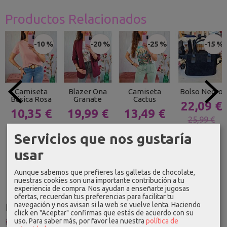
Productos Relacionados
-10 %
-20 %
-25 %
-15 %
Camiseta
Blazer Ona
Camiseta
Bolso Negro
Básica Rosa
Granate
Cactus
22,09 €
10,35 €
19,99 €
13,49 €
25,99 €
11,50 €
24,99 €
17,99 €
Servicios que nos gustaría
usar
Aunque sabemos que prefieres las galletas de chocolate,
nuestras cookies son una importante contribución a tu
experiencia de compra. Nos ayudan a enseñarte jugosas
ofertas, recuerdan tus preferencias para facilitar tu
navegación y nos avisan si la web se vuelve lenta. Haciendo
Idioma
click en "Aceptar" confirmas que estás de acuerdo con su
uso.
Para saber más, por favor lea nuestra
política de