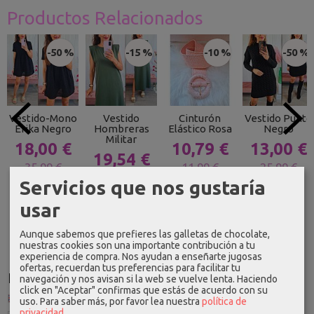
Productos Relacionados
-50 %
-15 %
-10 %
-50 %
Vestido-Mono
Vestido
Cinturón
Vestido Punto
Erika Negro
Hombreras
Elástico Rosa
Negro
Militar
18,00 €
10,79 €
13,00 €
19,54 €
35,99 €
11,99 €
25,99 €
22,99 €
Servicios que nos gustaría
usar
Aunque sabemos que prefieres las galletas de chocolate,
nuestras cookies son una importante contribución a tu
experiencia de compra. Nos ayudan a enseñarte jugosas
ofertas, recuerdan tus preferencias para facilitar tu
Idioma
navegación y nos avisan si la web se vuelve lenta. Haciendo
click en "Aceptar" confirmas que estás de acuerdo con su
uso.
Para saber más, por favor lea nuestra
política de
privacidad
.