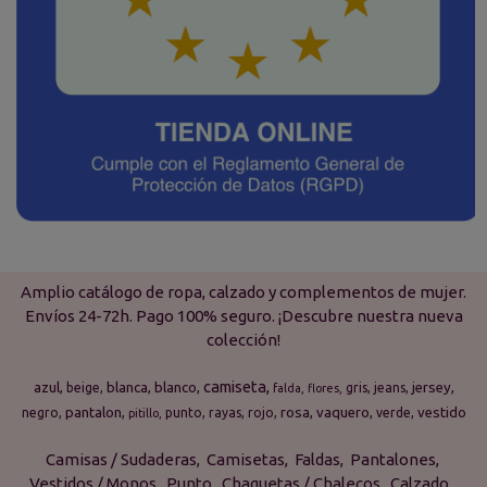
Amplio catálogo de ropa, calzado y complementos de mujer.
Envíos 24-72h. Pago 100% seguro. ¡Descubre nuestra nueva
colección!
camiseta
azul
blanca
blanco
jersey
beige
gris
jeans
falda
flores
pantalon
rosa
vaquero
vestido
negro
punto
rayas
rojo
verde
pitillo
Camisas / Sudaderas
Camisetas
Faldas
Pantalones
Vestidos / Monos
Punto
Chaquetas / Chalecos
Calzado