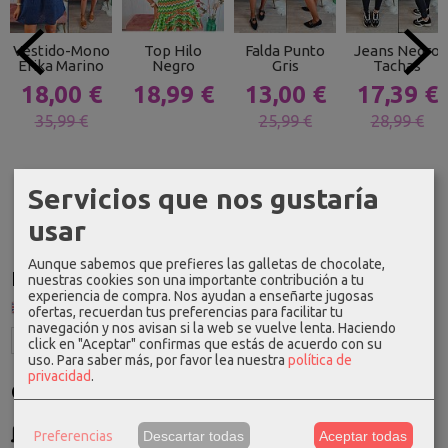
Vestido-Mono
Top Hilo
Falda Punto
Jeans Negro
Erika Marino
Negro
Gris
Tachas
18,00 €
18,99 €
13,00 €
17,39 €
35,99 €
25,99 €
28,99 €
Servicios que nos gustaría
usar
Aunque sabemos que prefieres las galletas de chocolate,
Idioma
nuestras cookies son una importante contribución a tu
experiencia de compra. Nos ayudan a enseñarte jugosas
ofertas, recuerdan tus preferencias para facilitar tu
navegación y nos avisan si la web se vuelve lenta. Haciendo
click en "Aceptar" confirmas que estás de acuerdo con su
uso.
Para saber más, por favor lea nuestra
política de
privacidad
.
Costes de Envío
GRATIS *
Preferencias
Descartar todas
Aceptar todas
Consultar Destinos