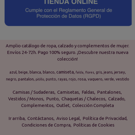
Amplio catálogo de ropa, calzado y complementos de mujer.
Envíos 24-72h. Pago 100% seguro. ¡Descubre nuestra nueva
colección!
camiseta
azul
blanca
blanco
jersey
beige
gris
jeans
falda
flores
pantalon
rosa
vaquero
vestido
negro
punto
rayas
rojo
verde
pitillo
Camisas / Sudaderas
Camisetas
Faldas
Pantalones
Vestidos / Monos
Punto
Chaquetas / Chalecos
Calzado
Complementos
Outlet
Colección Completa
Ir arriba
Contáctanos
Aviso Legal
Política de Privacidad
Condiciones de Compra
Políticas de Cookies