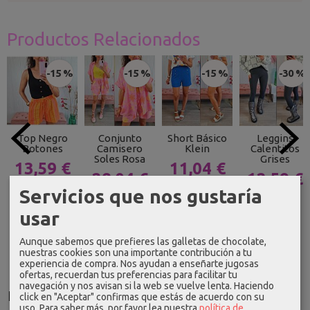
Productos Relacionados
-15 %
-15 %
-15 %
-30 %
Top Negro
Conjunto
Short Básico
Leggins
Botones
Camisero
Klein
Calentitos
Soles Rosa
Grises
13,59 €
11,04 €
28,04 €
12,59 €
15,99 €
12,99 €
Servicios que nos gustaría
32,99 €
17,99 €
usar
Aunque sabemos que prefieres las galletas de chocolate,
nuestras cookies son una importante contribución a tu
experiencia de compra. Nos ayudan a enseñarte jugosas
ofertas, recuerdan tus preferencias para facilitar tu
navegación y nos avisan si la web se vuelve lenta. Haciendo
Idioma
click en "Aceptar" confirmas que estás de acuerdo con su
uso.
Para saber más, por favor lea nuestra
política de