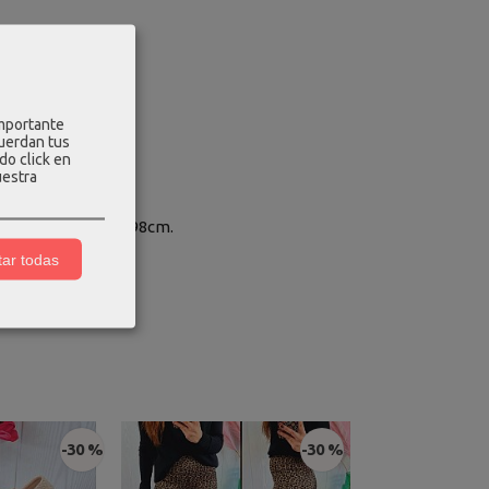
has de adorno.
importante
cuerdan tus
do click en
uestra
a - 90cm, cadera - 98cm.
ar todas
-30 %
-30 %