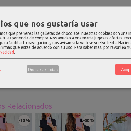
PCIÓN
COMENTARIOS
ios que nos gustaría usar
e color negro, tiene cuello redondo y manga en sisa caída con tac
os que prefieres las galletas de chocolate, nuestras cookies son una 
 a tu experiencia de compra. Nos ayudan a enseñarte jugosas ofertas, re
 hasta la talla 40-42.
para facilitar tu navegación y nos avisan si la web se vuelve lenta. Hacien
nfirmas que estás de acuerdo con su uso.
Para saber más, por favor lea n
ión
:
95% algodón - 5% elastano.
rivacidad
.
e Talla única
:
largo - 56cm, hombros - 38cm, pecho - 94cm, cintur
s
Descartar todas
Acept
una talla S y mide 1.69m, para que os hagáis una idea.
os Relacionados
-10 %
-50 %