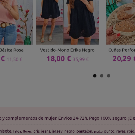
Básica Rosa
Vestido-Mono Erika Negro
Cuñas Perfo
 €
18,00 €
20,29
11,50 €
35,99 €
do y complementos de mujer. Envíos 24-72h. Pago 100% seguro. ¡De
miseta
jersey
pantalon
gris
jeans
negro
punto
rayas
rojo
falda
flores
pitillo