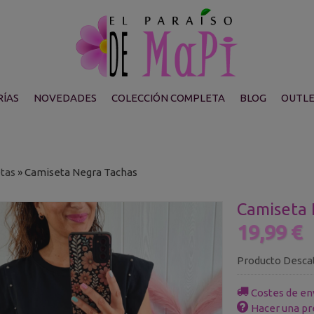
ÍAS
NOVEDADES
COLECCIÓN COMPLETA
BLOG
OUTL
tas
»
Camiseta Negra Tachas
Camiseta 
19,99 €
Producto Desca
Costes de en
Hacer una pr