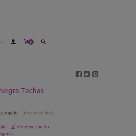
ET
0
Negra Tachas
talogado
-
(Imp. Incluidos)
vío
Ver descripción
egunta