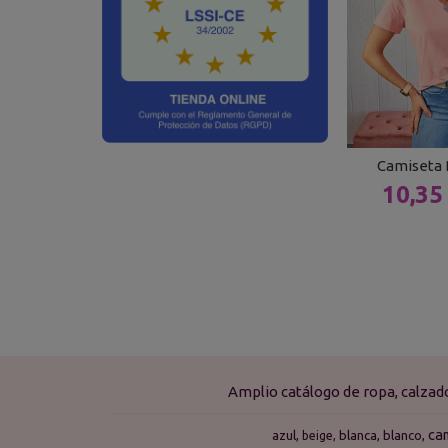
Camiseta 
10,35
Amplio catálogo de ropa, calza
ca
azul
blanca
blanco
beige