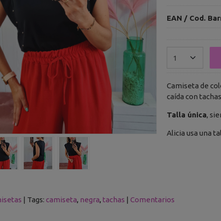
EAN / Cod. Bar
Camiseta de col
caída con tacha
Talla única
, si
Alicia usa una ta
isetas
|
Tags:
camiseta
negra
tachas
|
Comentarios