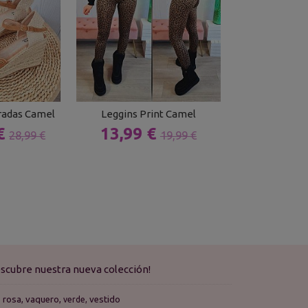
radas Camel
Leggins Print Camel
Vestido Pun
 €
13,99 €
13,50 
28,99 €
19,99 €
scubre nuestra nueva colección!
rosa
vaquero
vestido
verde