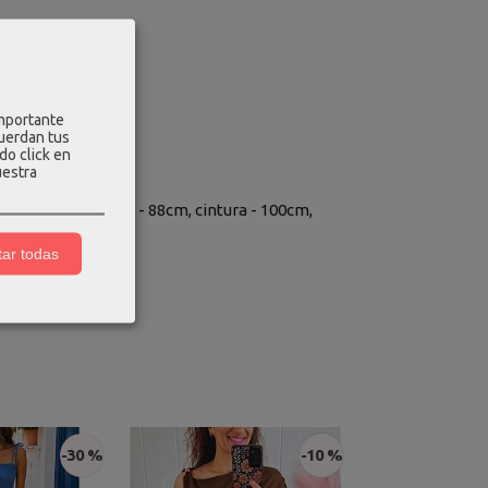
encaje y tirantes.
importante
cuerdan tus
do click en
uestra
stico en la espalda) - 88cm, cintura - 100cm,
ar todas
-30 %
-10 %