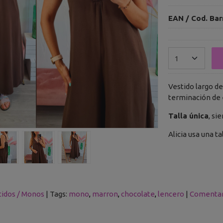
EAN / Cod. Bar
Vestido largo de
terminación de 
Talla única
, si
Alicia usa una ta
tidos / Monos
|
Tags:
mono
marron
chocolate
lencero
|
Comentar