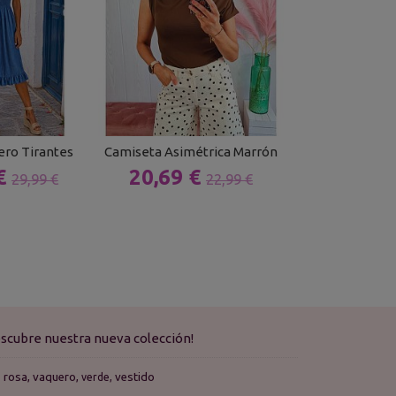
ero Tirantes
Camiseta Asimétrica Marrón
Camiseta Lata S
 €
20,69 €
16,14 
29,99 €
22,99 €
scubre nuestra nueva colección!
rosa
vaquero
vestido
verde