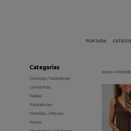
PORTADA
CATEGOR
Categorías
Inicio
»
Vestid
Camisas / Sudaderas
Camisetas
Faldas
Pantalones
Vestidos / Monos
Punto
Chaquetas / Chalecos