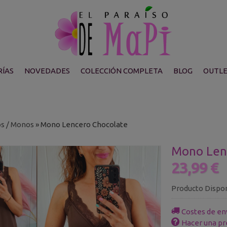
ÍAS
NOVEDADES
COLECCIÓN COMPLETA
BLOG
OUTL
os / Monos
»
Mono Lencero Chocolate
Mono Len
23,99 €
Producto Dispo
Costes de en
Hacer una pr