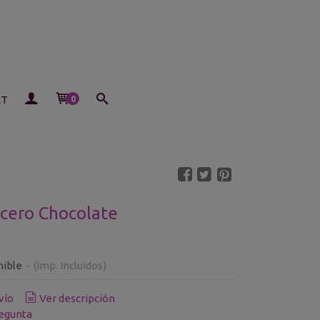
ET
0
cero Chocolate
nible
-
(Imp. Incluidos)
vío
Ver descripción
egunta