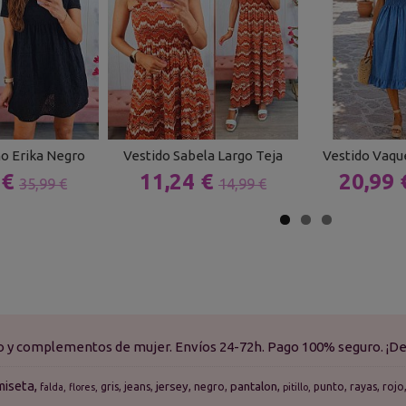
o Erika Negro
Vestido Sabela Largo Teja
Vestido Vaqu
 €
11,24 €
20,99
35,99 €
14,99 €
do y complementos de mujer. Envíos 24-72h. Pago 100% seguro. ¡De
miseta
jersey
pantalon
gris
jeans
negro
punto
rayas
rojo
falda
flores
pitillo