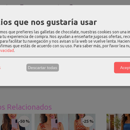
PCIÓN
COSTES DE ENVÍO
COMENTARIOS
ios que nos gustaría usar
 de color marrón chocolate, con cuello de pico con terminación de 
os que prefieres las galletas de chocolate, nuestras cookies son una 
 hasta la talla 44.
 a tu experiencia de compra. Nos ayudan a enseñarte jugosas ofertas, re
para facilitar tu navegación y nos avisan si la web se vuelve lenta. Hacien
ión
: 65% viscosa - 35% poliéster.
nfirmas que estás de acuerdo con su uso.
Para saber más, por favor lea n
rivacidad
.
proximadas de talla única
: largo - 135cm, tiro - 58cm, pecho (elá
10cm.
s
Descartar todas
Acept
una talla S y mide 1.69m, para que os hagáis una idea.
os Relacionados
-50 %
-25 %