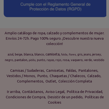
Amplio catálogo de ropa, calzado y complementos de mujer.
Envíos 24-72h. Pago 100% seguro. ¡Descubre nuestra nueva
colección!
camiseta
azul
blanca
blanco
jersey
beige
gris
jeans
falda
flores
pantalon
rosa
vaquero
vestido
negro
punto
rayas
rojo
verde
pitillo
Camisas / Sudaderas
Camisetas
Faldas
Pantalones
Vestidos / Monos
Punto
Chaquetas / Chalecos
Calzado
Complementos
Outlet
Colección Completa
Ir arriba
Contáctanos
Aviso Legal
Política de Privacidad
Condiciones de Compra
Desistir de un pedido
Políticas de
Cookies