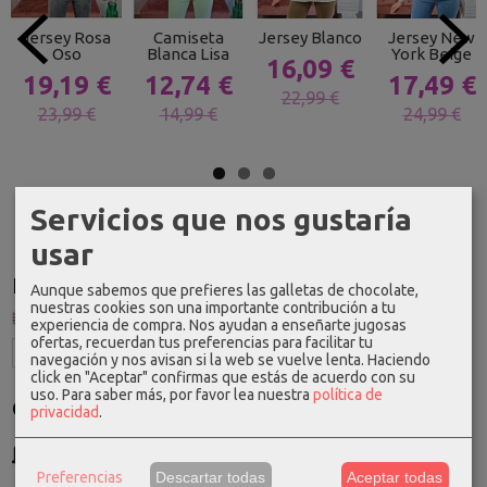
Jersey Rosa
Camiseta
Jersey Blanco
Jersey New
Oso
Blanca Lisa
York Beige
16,09 €
19,19 €
12,74 €
17,49 €
22,99 €
23,99 €
14,99 €
24,99 €
Servicios que nos gustaría
usar
Idioma
Aunque sabemos que prefieres las galletas de chocolate,
nuestras cookies son una importante contribución a tu
experiencia de compra. Nos ayudan a enseñarte jugosas
ofertas, recuerdan tus preferencias para facilitar tu
navegación y nos avisan si la web se vuelve lenta. Haciendo
click en "Aceptar" confirmas que estás de acuerdo con su
uso.
Para saber más, por favor lea nuestra
política de
Costes de Envío
privacidad
.
GRATIS *
Consultar Destinos
Preferencias
Descartar todas
Aceptar todas