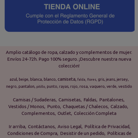
Amplio catálogo de ropa, calzado y complementos de mujer.
Envíos 24-72h. Pago 100% seguro. ¡Descubre nuestra nueva
colección!
camiseta
azul
blanca
blanco
jersey
beige
gris
jeans
falda
flores
pantalon
rosa
vaquero
vestido
negro
punto
rayas
rojo
verde
pitillo
Camisas / Sudaderas
Camisetas
Faldas
Pantalones
Vestidos / Monos
Punto
Chaquetas / Chalecos
Calzado
Complementos
Outlet
Colección Completa
Ir arriba
Contáctanos
Aviso Legal
Política de Privacidad
Condiciones de Compra
Desistir de un pedido
Políticas de