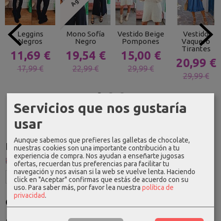
Leggins
Mono Sofía
Vestido Beige
Vestido
Negros
Negro
Pompones
Vaquero
Tirantes
11,69 €
19,54 €
15,00 €
20,99 €
17,99 €
22,99 €
29,99 €
29,99 €
Servicios que nos gustaría
usar
Aunque sabemos que prefieres las galletas de chocolate,
Idioma
nuestras cookies son una importante contribución a tu
experiencia de compra. Nos ayudan a enseñarte jugosas
ofertas, recuerdan tus preferencias para facilitar tu
navegación y nos avisan si la web se vuelve lenta. Haciendo
click en "Aceptar" confirmas que estás de acuerdo con su
uso.
Para saber más, por favor lea nuestra
política de
privacidad
.
Costes de Envío
GRATIS *