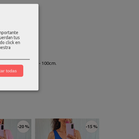
ja en un lateral.
importante
cuerdan tus
do click en
uestra
ura 100cm, cadera - 100cm.
ar todas
-20 %
-15 %