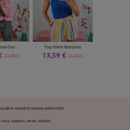
osa Oso
Top Klein Botones
Vestido Sabela 
 €
13,59 €
11,24 
23,99 €
15,99 €
scubre nuestra nueva colección!
rosa
vaquero
vestido
verde