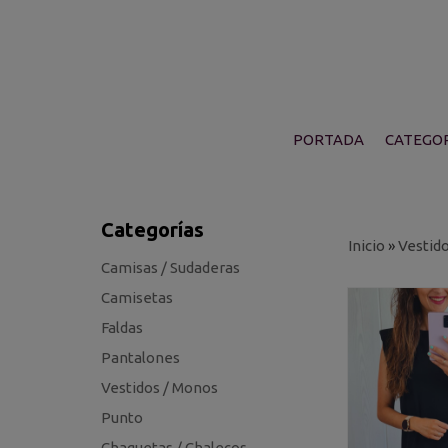
PORTADA
CATEGOR
Categorías
Inicio
»
Vestid
Camisas / Sudaderas
Camisetas
Faldas
Pantalones
Vestidos / Monos
Punto
Chaquetas / Chalecos