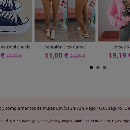
rino Doble Suela
Pantalón Desi Camel
Jersey R
 €
11,00 €
19,19
17,99 €
21,99 €
do y complementos de mujer. Envíos 24-72h. Pago 100% seguro. ¡De
miseta
jersey
pantalon
gris
jeans
negro
punto
rayas
rojo
falda
flores
pitillo