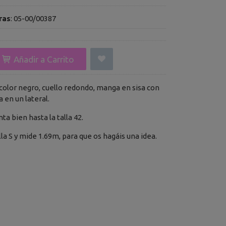
ras
:
05-00/00387
Añadir a Carrito
color negro, cuello redondo, manga en sisa con
 en un lateral.
enta bien hasta la talla 42.
lla S y mide 1.69m, para que os hagáis una idea.