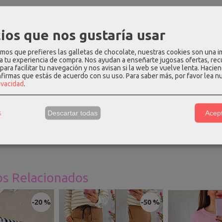
PCIÓN
COSTES DE ENVÍO
COMENTARIOS
ios que nos gustaría usar
i de color negro, cuello redondo, manga en sisa con hombreras y ra
os que prefieres las galletas de chocolate, nuestras cookies son una 
 a tu experiencia de compra. Nos ayudan a enseñarte jugosas ofertas, re
 hasta la talla 42.
para facilitar tu navegación y nos avisan si la web se vuelve lenta. Hacien
nfirmas que estás de acuerdo con su uso.
Para saber más, por favor lea n
ión
:
95% algodón - 5% elastano
rivacidad
.
e Talla única
:
largo - 129cm, hombros - 42cm, pecho - 104cm, cint
s
Descartar todas
Acept
una talla S y mide 1.69m, para que os hagáis una idea.
os Relacionados
-20 %
-50 %