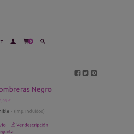
ET
0
Hombreras Negro
2,99 €
nible
-
(Imp. Incluidos)
vío
Ver descripción
egunta