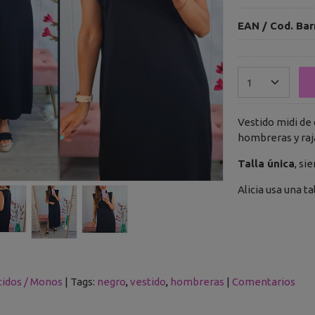
EAN / Cod. Bar
Vestido midi de 
hombreras y raja
Talla única
, si
Alicia usa una ta
tidos / Monos
|
Tags:
negro
vestido
hombreras
|
Comentarios