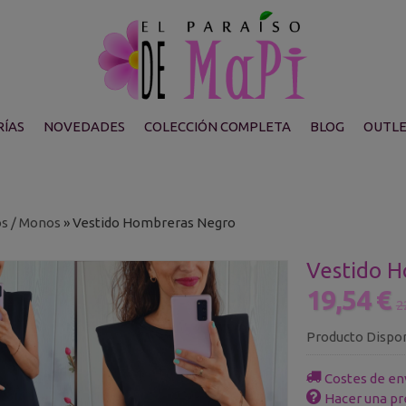
ÍAS
NOVEDADES
COLECCIÓN COMPLETA
BLOG
OUTL
os / Monos
»
Vestido Hombreras Negro
Vestido 
19,54 €
2
Producto Dispo
Costes de en
Hacer una pr