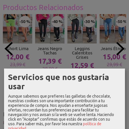
Productos Relacionados
-50 %
-40 %
-30 %
-50 %
Short Lima
Jeans Negro
Leggins
Jeans Étnicos
Tachas
Calentitos
12,00 €
15,00 €
Grises
17,39 €
23,99 €
12,59 €
29,99 €
28,99 €
17,99 €
Servicios que nos gustaría
usar
Aunque sabemos que prefieres las galletas de chocolate,
nuestras cookies son una importante contribución a tu
experiencia de compra. Nos ayudan a enseñarte jugosas
ofertas, recuerdan tus preferencias para facilitar tu
Idioma
navegación y nos avisan si la web se vuelve lenta. Haciendo
click en "Aceptar" confirmas que estás de acuerdo con su
uso.
Para saber más, por favor lea nuestra
política de
privacidad
.