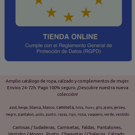
Amplio catálogo de ropa, calzado y complementos de mujer.
Envíos 24-72h. Pago 100% seguro. ¡Descubre nuestra nueva
colección!
camiseta
azul
blanca
blanco
jersey
beige
gris
jeans
falda
flores
pantalon
rosa
vaquero
vestido
negro
punto
rayas
rojo
verde
pitillo
Camisas / Sudaderas
Camisetas
Faldas
Pantalones
Vestidos / Monos
Punto
Chaquetas / Chalecos
Calzado