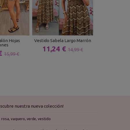
alón Hojas
Vestido Sabela Largo Marrón
Jersey Len
ones
11,24 €
15,99 
14,99 €
 €
15,99 €
scubre nuestra nueva colección!
rosa
vaquero
vestido
verde