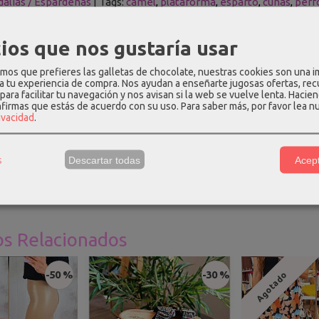
dalias / Espardeñas
|
Tags:
camel
plataforma
esparto
cunas
perf
ios que nos gustaría usar
PCIÓN
COSTES DE ENVÍO
COMENTARIOS
os que prefieres las galletas de chocolate, nuestras cookies son una 
 a tu experiencia de compra. Nos ayudan a enseñarte jugosas ofertas, re
para facilitar tu navegación y nos avisan si la web se vuelve lenta. Hacien
e cuña de esparto en color camel, con dibujos perforados de adorno
nfirmas que estás de acuerdo con su uso.
Para saber más, por favor lea n
rivacidad
.
 plataforma: cuña tacón - 8cm, puntera - 2cm
n, recomendamos pedir el número habitual
s
Descartar todas
Acept
os Relacionados
-50 %
-30 %
Agotado