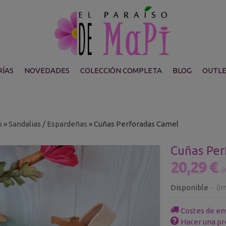
ÍAS
NOVEDADES
COLECCIÓN COMPLETA
BLOG
OUTL
o
»
Sandalias / Espardeñas
»
Cuñas Perforadas Camel
Cuñas Per
20,29 €
2
Disponible
-
(Im
Costes de en
Hacer una pr