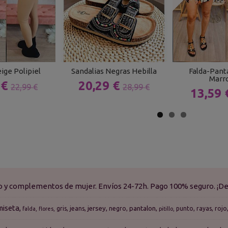
ige Polipiel
Sandalias Negras Hebilla
Falda-Pant
Marr
 €
20,29 €
22,99 €
28,99 €
13,59
do y complementos de mujer. Envíos 24-72h. Pago 100% seguro. ¡De
miseta
jersey
pantalon
gris
jeans
negro
punto
rayas
rojo
falda
flores
pitillo