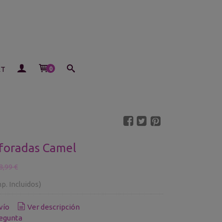
ET
0
foradas Camel
8,99 €
p. Incluidos)
vío
Ver descripción
egunta