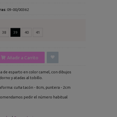
ras
:
09-00/00362
38
39
40
41
Añadir a Carrito
a de esparto en color camel, con dibujos
orno y atadas al tobillo.
aforma: cuña tacón - 8cm, puntera - 2cm
ecomendamos pedir el número habitual