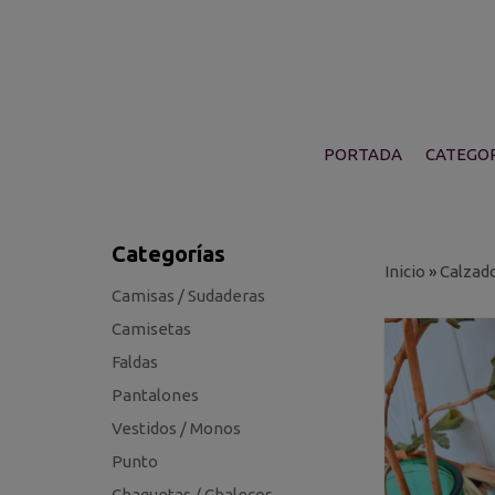
PORTADA
CATEGOR
Categorías
Inicio
»
Calzad
Camisas / Sudaderas
Camisetas
Faldas
Pantalones
Vestidos / Monos
Punto
Chaquetas / Chalecos