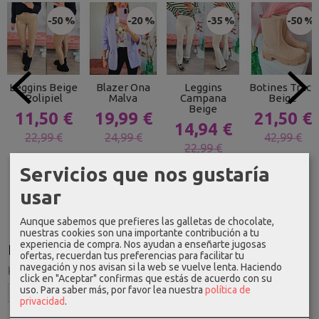
-50 %
-20 %
-35 %
-50 %
Leggins Beige
Blazer Ona
Leggins
Botines Track
Polipiel
Malva
Campana
Beige
Beige
11,50 €
19,99 €
21,50 €
14,94 €
22,99 €
24,99 €
42,99 €
22,99 €
Servicios que nos gustaría
usar
Aunque sabemos que prefieres las galletas de chocolate,
nuestras cookies son una importante contribución a tu
experiencia de compra. Nos ayudan a enseñarte jugosas
Idioma
ofertas, recuerdan tus preferencias para facilitar tu
navegación y nos avisan si la web se vuelve lenta. Haciendo
click en "Aceptar" confirmas que estás de acuerdo con su
uso.
Para saber más, por favor lea nuestra
política de
privacidad
.