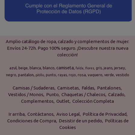
Amplio catálogo de ropa, calzado y complementos de mujer.
Envíos 24-72h. Pago 100% seguro. ¡Descubre nuestra nueva
colección!
camiseta
azul
blanca
blanco
jersey
beige
gris
jeans
falda
flores
pantalon
rosa
vaquero
vestido
negro
punto
rayas
rojo
verde
pitillo
Camisas / Sudaderas
Camisetas
Faldas
Pantalones
Vestidos / Monos
Punto
Chaquetas / Chalecos
Calzado
Complementos
Outlet
Colección Completa
Ir arriba
Contáctanos
Aviso Legal
Política de Privacidad
Condiciones de Compra
Desistir de un pedido
Políticas de
Cookies