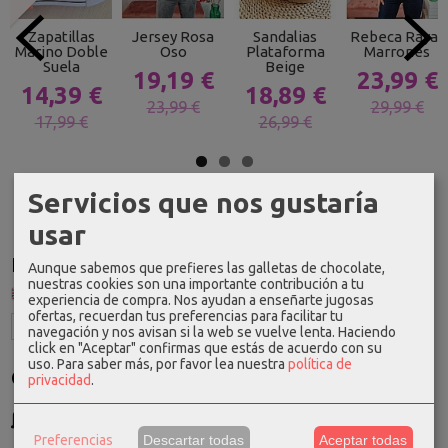
Zapatillas
Jersey Rosa
Sandalias
Rebeca Rayas
Marino Doble
Oso
Plataforma
Marrones
Suela
Beige
19,19 €
23,99 €
14,39 €
18,89 €
23,99 €
29,99 €
17,99 €
26,99 €
Servicios que nos gustaría
usar
Idioma
Aunque sabemos que prefieres las galletas de chocolate,
nuestras cookies son una importante contribución a tu
experiencia de compra. Nos ayudan a enseñarte jugosas
ofertas, recuerdan tus preferencias para facilitar tu
navegación y nos avisan si la web se vuelve lenta. Haciendo
click en "Aceptar" confirmas que estás de acuerdo con su
uso.
Para saber más, por favor lea nuestra
política de
Costes de Envío
privacidad
.
GRATIS *
Consultar Destinos
Preferencias
Descartar todas
Aceptar todas