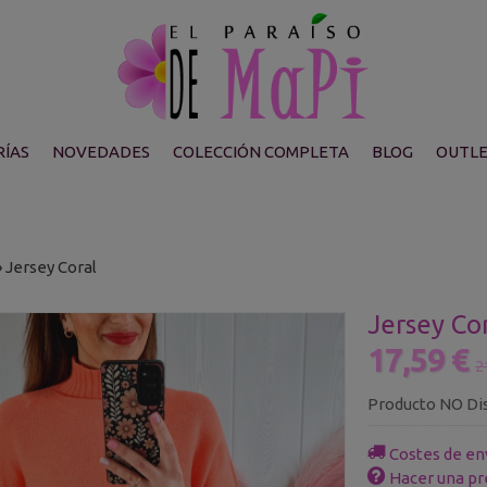
ÍAS
NOVEDADES
COLECCIÓN COMPLETA
BLOG
OUTL
»
Jersey Coral
Jersey Co
17,59 €
2
Producto NO Di
Costes de en
Hacer una pr