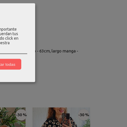
importante
cuerdan tus
do click en
uestra
dera - 114cm, largo - 63cm, largo manga -
ar todas
-30 %
-30 %