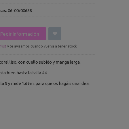
ras
:
06-00/00688
Pedir Información
list
y te avisamos cuando vuelva a tener stock
coral liso, con cuello subido y manga larga.
enta bien hasta la talla 44.
lla S y mide 1.69m, para que os hagáis una idea.