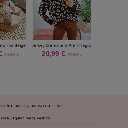
taforma Beige
Jersey Cremallera Print Negro
Falda Polip
 €
20,99 €
11,00 
26,99 €
29,99 €
scubre nuestra nueva colección!
rosa
vaquero
vestido
verde