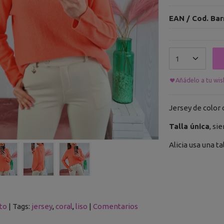
EAN / Cod. Bar
Añádelo a tu wish
Jersey de color 
Talla única
, si
Alicia usa una ta
to
|
Tags:
jersey
coral
liso
|
Comentarios