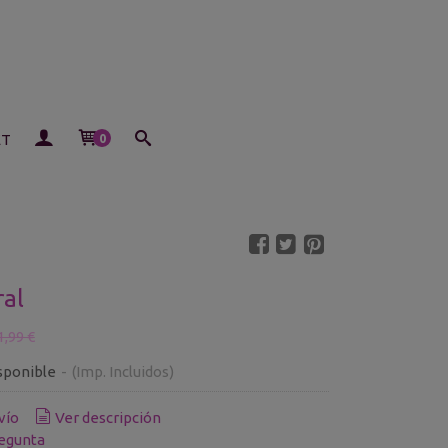
ET
0
ral
1,99 €
sponible
-
(Imp. Incluidos)
vío
Ver descripción
egunta