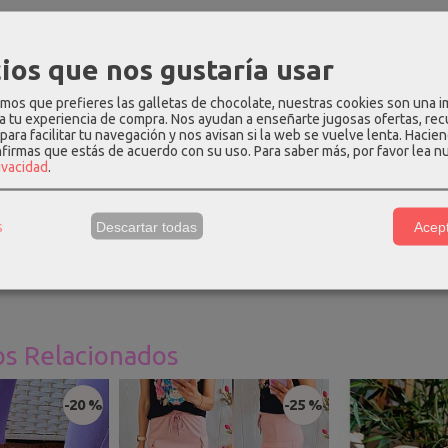
PCIÓN
COSTES DE ENVÍO
COMENTARIOS
ios que nos gustaría usar
os que prefieres las galletas de chocolate, nuestras cookies son una 
olor coral liso, con cuello subido y manga larga.
 a tu experiencia de compra. Nos ayudan a enseñarte jugosas ofertas, re
para facilitar tu navegación y nos avisan si la web se vuelve lenta. Hacien
ión
: 57% viscosa - 18% poliéster - 25% poliamida.
nfirmas que estás de acuerdo con su uso.
Para saber más, por favor lea n
rivacidad
.
e talla única
: hombros - 48cm, pecho - 108cm, cintura - 108cm, ca
s
Descartar todas
Acept
una talla S y mide 1.69m, para que os hagáis una idea.
os Relacionados
-20 %
-25 %