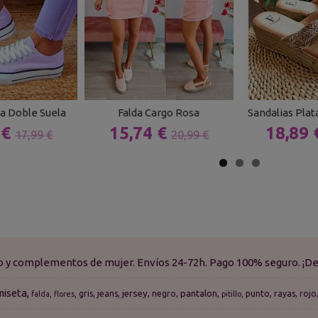
ila Doble Suela
Falda Cargo Rosa
Sandalias Pla
 €
15,74 €
18,89
17,99 €
20,99 €
do y complementos de mujer. Envíos 24-72h. Pago 100% seguro. ¡De
miseta
jersey
pantalon
gris
jeans
negro
punto
rayas
rojo
falda
flores
pitillo