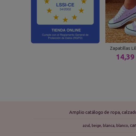
Zapatillas L
14,39
Amplio catálogo de ropa, calza
ca
azul
blanca
blanco
beige