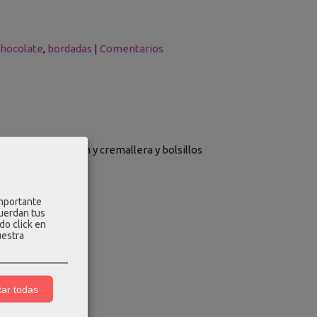
chocolate
bordadas
|
Comentarios
 cierre con botón y cremallera y bolsillos
importante
cuerdan tus
do click en
uestra
ar todas