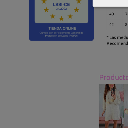
38
7
40
7
42
8
* Las medid
Recomendam
Product