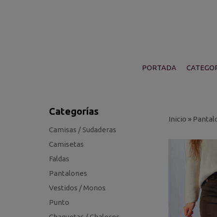
PORTADA
CATEGOR
Categorías
Inicio
»
Pantal
Camisas / Sudaderas
Camisetas
Faldas
Pantalones
Vestidos / Monos
Punto
Chaquetas / Chalecos