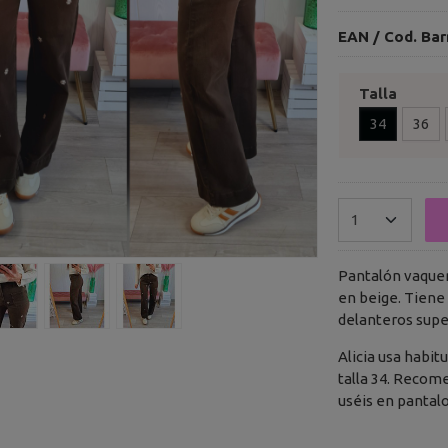
EAN / Cod. Bar
Talla
34
36
Pantalón vaquer
en beige. Tiene 
delanteros supe
Alicia usa habi
talla 34. Recom
uséis en pantalo