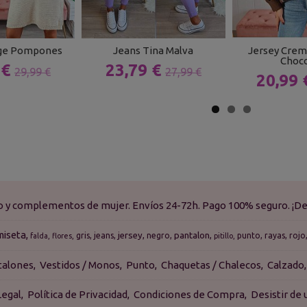
ige Pompones
Jeans Tina Malva
Jersey Crema
Choco
 €
23,79 €
29,99 €
27,99 €
20,99
do y complementos de mujer. Envíos 24-72h. Pago 100% seguro. ¡De
miseta
jersey
pantalon
gris
jeans
negro
punto
rayas
rojo
falda
flores
pitillo
talones
Vestidos / Monos
Punto
Chaquetas / Chalecos
Calzado
Legal
Política de Privacidad
Condiciones de Compra
Desistir de