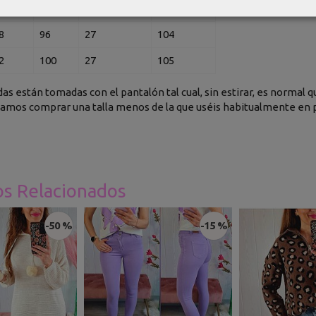
4
92
26.5
104
8
96
27
104
2
100
27
105
as están tomadas con el pantalón tal cual, sin estirar, es normal 
os comprar una talla menos de la que uséis habitualmente en p
os Relacionados
-50 %
-15 %