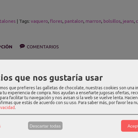
talones
|
Tags:
vaquero
flores
pantalon
marron
bolsillos
jeans
PCIÓN
COMENTARIOS
aquero color marrón chocolate con flores bordadas en beige. Tiene
 superpuestos.
ios que nos gustaría usar
n: 98% algodón, 2%elastano.
os que prefieres las galletas de chocolate, nuestras cookies son una 
 a tu experiencia de compra. Nos ayudan a enseñarte jugosas ofertas, re
edidas aproximadas (cm):
para facilitar tu navegación y nos avisan si la web se vuelve lenta. Hacien
nfirmas que estás de acuerdo con su uso.
Para saber más, por favor lea n
intura
Cadera
Largo de tiro
Largo total
rivacidad
.
6
84
26
102
s
Descartar todas
Acept
0
88
26.5
103