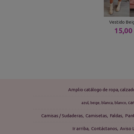
Vestido Be
15,00
Amplio catálogo de ropa, calza
ca
azul
blanca
blanco
beige
Camisas / Sudaderas
Camisetas
Faldas
Pan
Ir arriba
Contáctanos
Aviso 