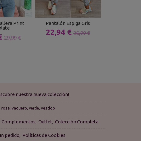
llera Print
Pantalón Espiga Gris
Jeans Recto 
late
22,94 €
22,49 
26,99 €
 €
29,99 €
scubre nuestra nueva colección!
rosa
vaquero
vestido
verde
Complementos
Outlet
Colección Completa
 un pedido
Políticas de Cookies