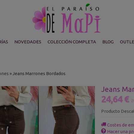
ÍAS
NOVEDADES
COLECCIÓN COMPLETA
BLOG
OUTL
ones
»
Jeans Marrones Bordados
Jeans Ma
24,64 €
2
Producto Desca
Costes de en
Hacer una pr