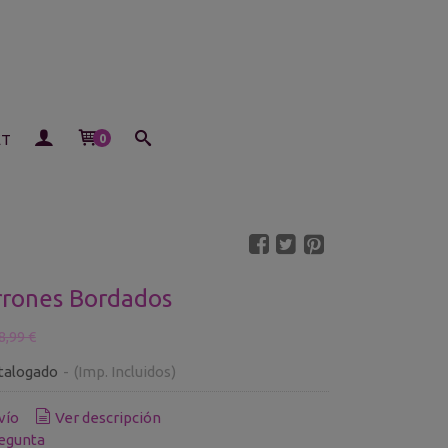
ET
0
rrones Bordados
8,99 €
talogado
-
(Imp. Incluidos)
vío
Ver descripción
egunta