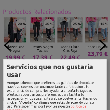
Productos Relacionados
-20 %
-40 %
-25 %
-15 %
Blazer Ona
Jeans Negro
Jeans Flare
Jeans Balloon
Negra
Tachas
Gris Faja
23,79 €
19,99 €
17,39 €
22,49 €
27,99 €
24,99 €
28,99 €
29,99 €
Servicios que nos gustaría
usar
Aunque sabemos que prefieres las galletas de chocolate,
nuestras cookies son una importante contribución a tu
experiencia de compra. Nos ayudan a enseñarte jugosas
ofertas, recuerdan tus preferencias para facilitar tu
Idioma
navegación y nos avisan si la web se vuelve lenta. Haciendo
click en "Aceptar" confirmas que estás de acuerdo con su
uso.
Para saber más, por favor lea nuestra
política de