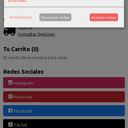
privacidad
.
Preferencias
Descartar todas
Aceptar todas
Costes de Envío
GRATIS *
Consultar Destinos
Tu Carrito (0)
El carrito de la compra está vacío
Redes Sociales
Instagram
Pinterest
Facebook
TikTok