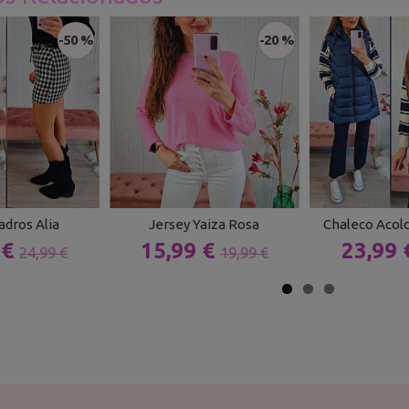
-50 %
-20 %
adros Alia
Jersey Yaiza Rosa
Chaleco Acol
 €
15,99 €
23,99
24,99 €
19,99 €