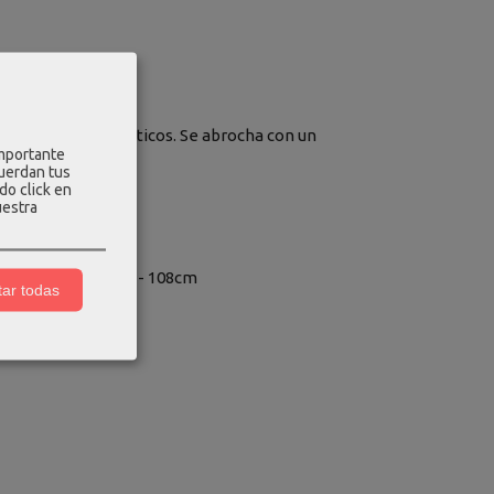
rga con puños elásticos. Se abrocha con un
importante
cuerdan tus
do click en
uestra
ura - 102cm, cadera - 108cm
ar todas