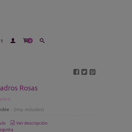
ET
0
adros Rosas
2,99 €
nible
-
(Imp. Incluidos)
vío
Ver descripción
egunta