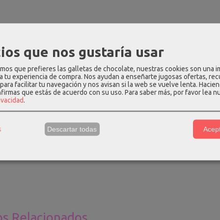
PCIÓN
COSTES DE ENVÍO
COMENTARIOS
ios que nos gustaría usar
a de cuadros, cuello redondo, volantes en los hombros, y manga la
os que prefieres las galletas de chocolate, nuestras cookies son una 
 parte trasera del cuello.
 a tu experiencia de compra. Nos ayudan a enseñarte jugosas ofertas, re
para facilitar tu navegación y nos avisan si la web se vuelve lenta. Hacien
 hasta una talla 42.
nfirmas que estás de acuerdo con su uso.
Para saber más, por favor lea n
rivacidad
.
ión
: 70% algodón, 25% poliéster, 5% alter fibre.
e Talla única
: largo - 47cm, hombros - 38cm, pecho - 100cm, cint
s
Descartar todas
Acept
una talla S y mide 1.69m, para que os hagáis una idea.
os Relacionados