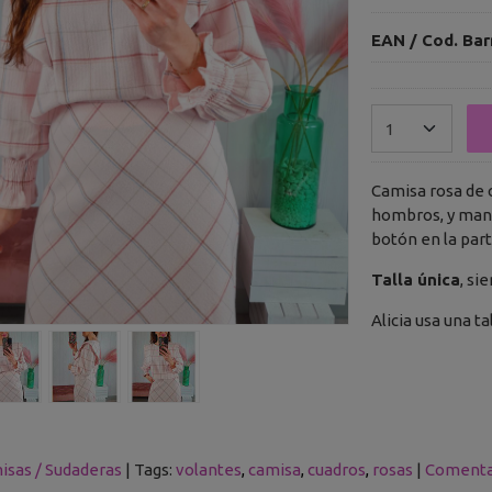
EAN / Cod. Bar
Camisa rosa de c
hombros, y mang
botón en la part
Talla única
, si
Alicia usa una ta
isas / Sudaderas
|
Tags:
volantes
camisa
cuadros
rosas
|
Comenta