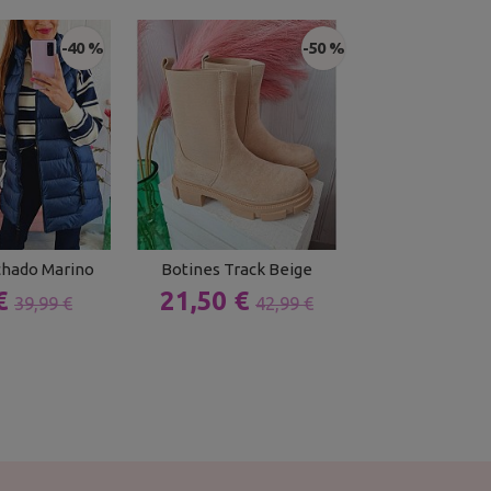
-40 %
-50 %
chado Marino
Botines Track Beige
Falda Polipi
 €
21,50 €
11,00 
39,99 €
42,99 €