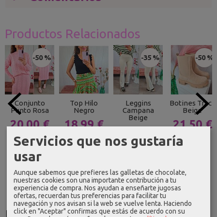
Productos Relacionados
-50 %
-35 %
-50 %
Conjunto
Top Hilo
Leggins
Botines Track
Punto Rosa
Negro
Campana
Beige
Beige
20,00 €
18,99 €
21,50 €
14,94 €
39,99 €
42,99 €
Servicios que nos gustaría
22,99 €
usar
Aunque sabemos que prefieres las galletas de chocolate,
nuestras cookies son una importante contribución a tu
experiencia de compra. Nos ayudan a enseñarte jugosas
ofertas, recuerdan tus preferencias para facilitar tu
navegación y nos avisan si la web se vuelve lenta. Haciendo
click en "Aceptar" confirmas que estás de acuerdo con su
Idioma