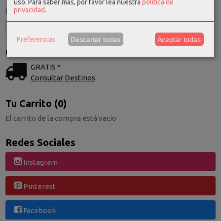
uso.
Para saber más, por favor lea nuestra
política de
privacidad
.
Preferencias
Descartar todas
Aceptar todas
Costes de Envío
GRATIS *
Consultar Destinos
Tu Carrito (0)
El carrito de la compra está vacío
Redes Sociales
Instagram
Pinterest
Facebook