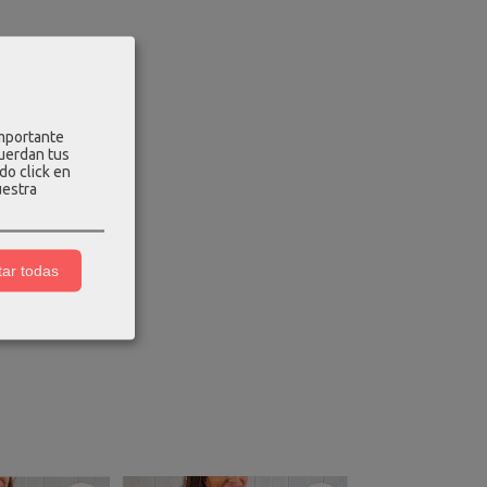
s
importante
cuerdan tus
do click en
uestra
.
ar todas