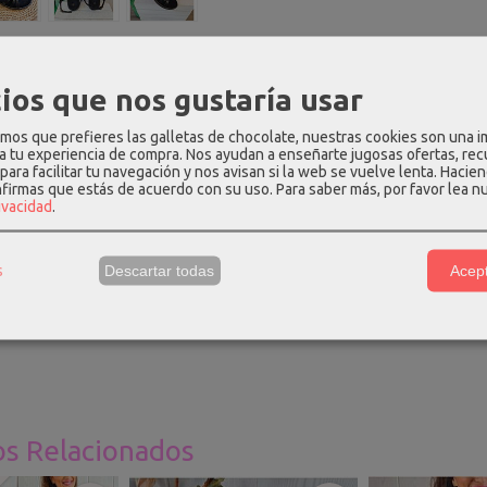
dalias / Espardeñas
|
Tags:
sandalias
negras
conchas
|
Comentario
ios que nos gustaría usar
os que prefieres las galletas de chocolate, nuestras cookies son una 
 a tu experiencia de compra. Nos ayudan a enseñarte jugosas ofertas, re
para facilitar tu navegación y nos avisan si la web se vuelve lenta. Hacien
PCIÓN
COSTES DE ENVÍO
COMENTARIOS
nfirmas que estás de acuerdo con su uso.
Para saber más, por favor lea n
rivacidad
.
en color negro con conchas doradas de adorno, abrochadas al talón
s
Descartar todas
Acept
ntera de 1cm y tacón de 1,5cm.
n, recomendamos comprar el número habitual.
os Relacionados