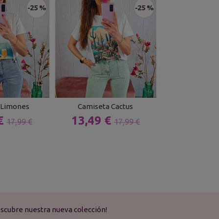
-25 %
-25 %
 Limones
Camiseta Cactus
Vestido Vaque
 €
13,49 €
20,99 
17,99 €
17,99 €
scubre nuestra nueva colección!