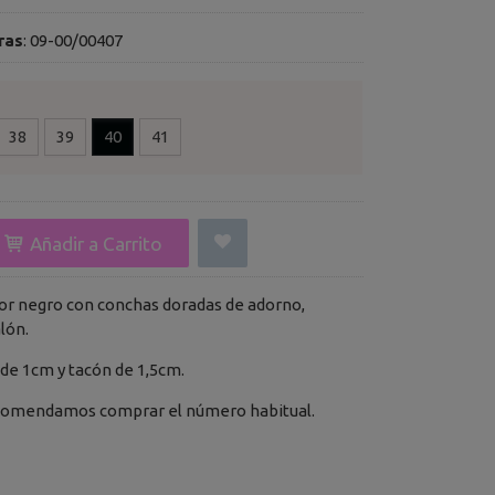
ras
:
09-00/00407
38
39
40
41
Añadir a Carrito
lor negro con conchas doradas de adorno,
lón.
 de 1cm y tacón de 1,5cm.
ecomendamos comprar el número habitual.