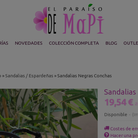
ÍAS
NOVEDADES
COLECCIÓN COMPLETA
BLOG
OUTL
o
»
Sandalias / Espardeñas
»
Sandalias Negras Conchas
Sandalias
19,54 €
2
Disponible
-
(Im
Costes de en
Hacer una pr