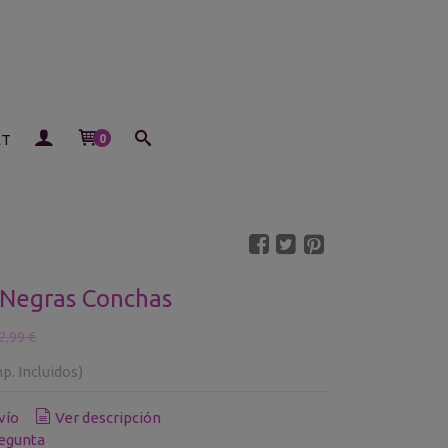
ET
0
 Negras Conchas
2,99 €
p. Incluidos)
vío
Ver descripción
egunta