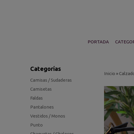
PORTADA
CATEGOR
Categorías
Inicio
»
Calzad
Camisas / Sudaderas
Camisetas
Faldas
Pantalones
Vestidos / Monos
Punto
Chaquetas / Chalecos