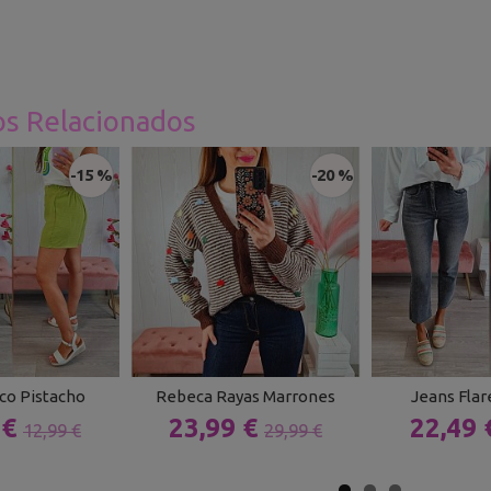
os Relacionados
-15 %
-20 %
ico Pistacho
Rebeca Rayas Marrones
Jeans Flare
 €
23,99 €
22,49
12,99 €
29,99 €