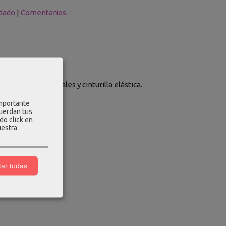
dado
|
Comentarios
e bolsillos laterales y cinturilla elástica.
importante
cuerdan tus
do click en
uestra
ar todas