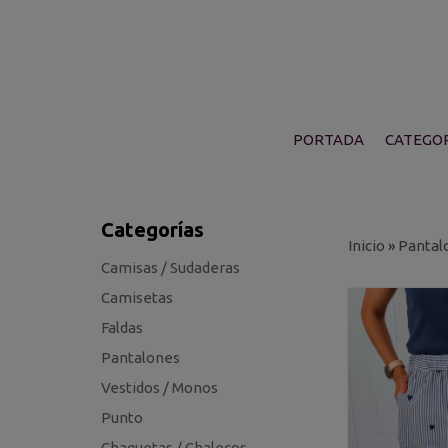
PORTADA
CATEGOR
Categorías
Inicio
»
Pantal
Camisas / Sudaderas
Camisetas
Faldas
Pantalones
Vestidos / Monos
Punto
Chaquetas / Chalecos