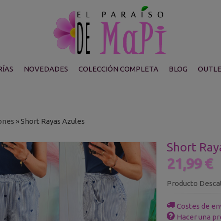
ÍAS
NOVEDADES
COLECCIÓN COMPLETA
BLOG
OUTL
ones
»
Short Rayas Azules
Short Ray
21,99 €
Producto Desca
Costes de en
Hacer una pr