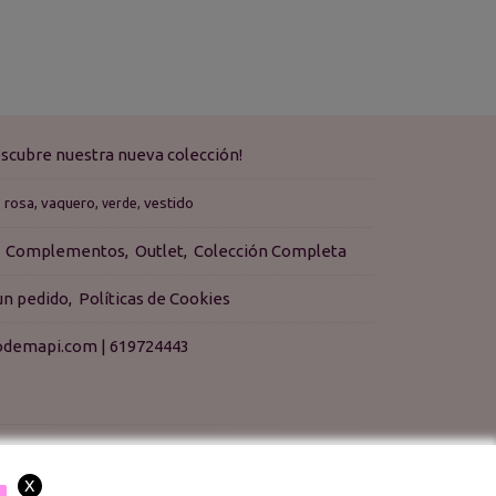
scubre nuestra nueva colección!
rosa
vaquero
vestido
verde
Complementos
Outlet
Colección Completa
 un pedido
Políticas de Cookies
isodemapi.com |
619724443
X