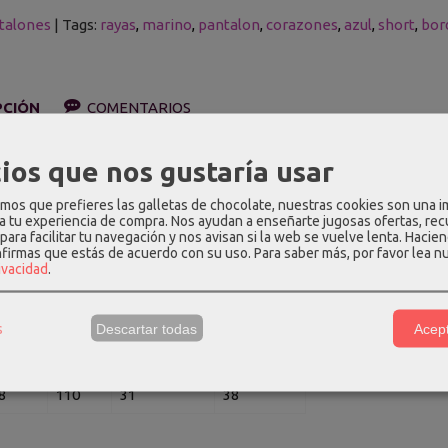
talones
|
Tags:
rayas
marino
pantalon
corazones
azul
short
bor
PCIÓN
COMENTARIOS
ios que nos gustaría usar
yas verticales blancas y azules con corazones bordados en azul. Tien
ión
: 70% algodón - 30% poliéster.
os que prefieres las galletas de chocolate, nuestras cookies son una 
 a tu experiencia de compra. Nos ayudan a enseñarte jugosas ofertas, re
para facilitar tu navegación y nos avisan si la web se vuelve lenta. Hacien
edidas aproximadas (cm):
nfirmas que estás de acuerdo con su uso.
Para saber más, por favor lea n
rivacidad
.
intura
Cadera
Largo de tiro
Largo total
0
102
30
37
s
Descartar todas
Acept
4
106
30.5
37.5
8
110
31
38