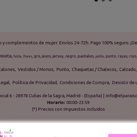
do y complementos de mujer. Envíos 24-72h. Pago 100% seguro. ¡De
miseta
jersey
pantalon
gris
jeans
negro
punto
rayas
rojo
falda
flores
pitillo
talones
Vestidos / Monos
Punto
Chaquetas / Chalecos
Calzado
Legal
Política de Privacidad
Condiciones de Compra
Desistir de
ocal 6 - 28978 Cubas de la Sagra, Madrid - (España) | info@elpara
Horario:
00:00-23:59
(*) Precios con Impuestos incluidos
Métodos de pago aceptados