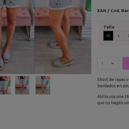
EAN / Cod. Bar
Talla
M
L
Short de rayas v
bordados en azul.
Alicia usa una 3
que os hagáis una