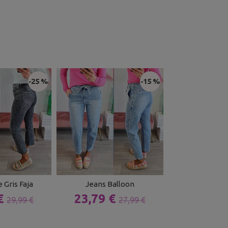
-25 %
-15 %
 Gris Faja
Jeans Balloon
Pantalón Es
 €
23,79 €
22,94 
29,99 €
27,99 €