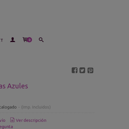
ET
0
as Azules
talogado
-
(Imp. Incluidos)
vío
Ver descripción
egunta