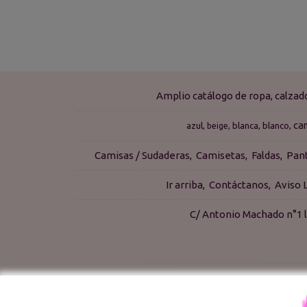
Amplio catálogo de ropa, calza
ca
azul
blanca
blanco
beige
Camisas / Sudaderas
Camisetas
Faldas
Pan
Ir arriba
Contáctanos
Aviso 
C/ Antonio Machado n°1 l