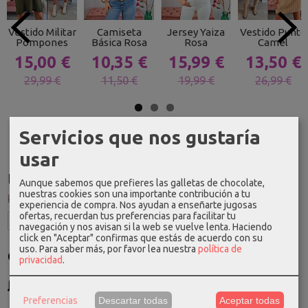
Vestido Militar
Camiseta
Jersey Yaiza
Vestido Punto
Pompones
Básica Rosa
Rosa
Camel
15,00 €
10,35 €
15,99 €
13,50 €
29,99 €
11,50 €
19,99 €
26,99 €
Servicios que nos gustaría
usar
Idioma
Aunque sabemos que prefieres las galletas de chocolate,
nuestras cookies son una importante contribución a tu
experiencia de compra. Nos ayudan a enseñarte jugosas
ofertas, recuerdan tus preferencias para facilitar tu
navegación y nos avisan si la web se vuelve lenta. Haciendo
click en "Aceptar" confirmas que estás de acuerdo con su
uso.
Para saber más, por favor lea nuestra
política de
Costes de Envío
privacidad
.
GRATIS *
Consultar Destinos
Preferencias
Descartar todas
Aceptar todas