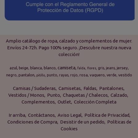
Amplio catálogo de ropa, calzado y complementos de mujer.
Envíos 24-72h. Pago 100% seguro. ¡Descubre nuestra nueva
colección!
camiseta
azul
blanca
blanco
jersey
beige
gris
jeans
falda
flores
pantalon
rosa
vaquero
vestido
negro
punto
rayas
rojo
verde
pitillo
Camisas / Sudaderas
Camisetas
Faldas
Pantalones
Vestidos / Monos
Punto
Chaquetas / Chalecos
Calzado
Complementos
Outlet
Colección Completa
Ir arriba
Contáctanos
Aviso Legal
Política de Privacidad
Condiciones de Compra
Desistir de un pedido
Políticas de
Cookies