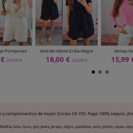
ige Pompones
Vestido-Mono Erika Negro
Jersey Ya
 €
18,00 €
15,99
29,99 €
35,99 €
do y complementos de mujer. Envíos 24-72h. Pago 100% seguro. ¡De
miseta
jersey
pantalon
gris
jeans
negro
punto
rayas
rojo
falda
flores
pitillo