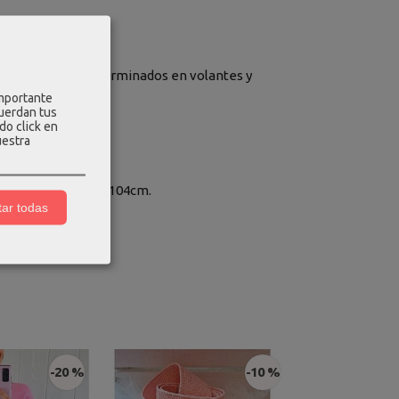
adrado, tirantes terminados en volantes y
importante
cuerdan tus
do click en
uestra
ra - 64cm, cadera - 104cm.
ar todas
-20 %
-10 %