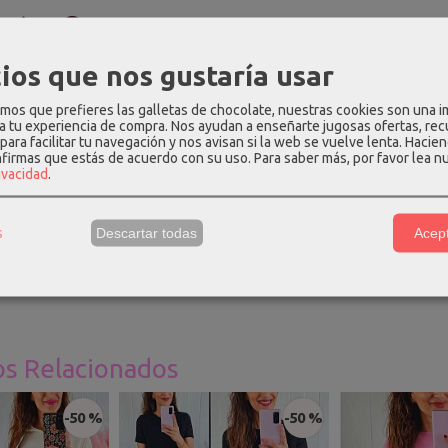
PCIÓN
COMENTARIOS
ios que nos gustaría usar
rto de estampado de cuadros vichy blancos y rosa. Tiene escote cu
 nido de abeja.
os que prefieres las galletas de chocolate, nuestras cookies son una 
 a tu experiencia de compra. Nos ayudan a enseñarte jugosas ofertas, re
 hasta la talla 40.
para facilitar tu navegación y nos avisan si la web se vuelve lenta. Hacien
nfirmas que estás de acuerdo con su uso.
Para saber más, por favor lea n
rivacidad
.
ión
:
100% algodón.
e Talla única
:
largo - 91cm, pecho (espalda elástica) - 62cm, cintu
s
Descartar todas
Acept
una talla 36 y mide 1.69m, para que os hagáis una idea.
os Relacionados
-50 %
-50 %