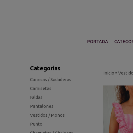
PORTADA
CATEGOR
Categorías
Inicio
»
Vestid
Camisas / Sudaderas
Camisetas
Faldas
Pantalones
Vestidos / Monos
Punto
Chaquetas / Chalecos