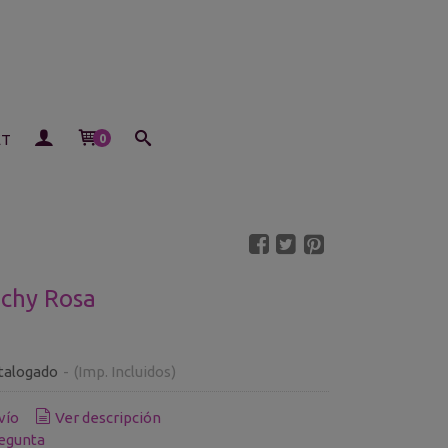
ET
0
ichy Rosa
talogado
-
(Imp. Incluidos)
vío
Ver descripción
egunta