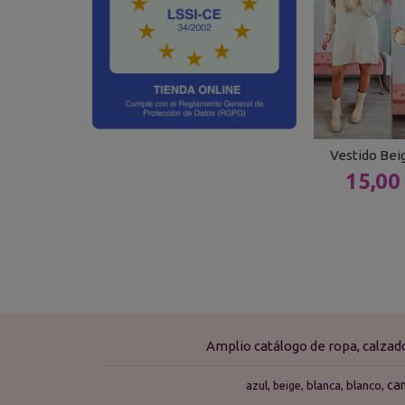
Vestido Be
15,00
Amplio catálogo de ropa, calza
ca
azul
blanca
blanco
beige