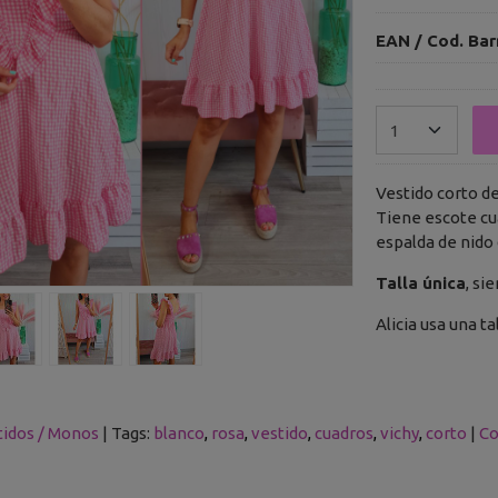
EAN / Cod. Bar
Vestido corto d
Tiene escote cu
espalda de nido 
Talla única
, si
Alicia usa una t
tidos / Monos
|
Tags:
blanco
rosa
vestido
cuadros
vichy
corto
|
Co