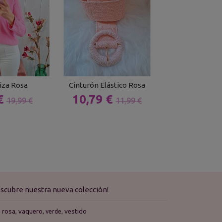
iza Rosa
Cinturón Elástico Rosa
Short Buganvil
 €
10,79 €
16,99 
19,99 €
11,99 €
scubre nuestra nueva colección!
rosa
vaquero
vestido
verde