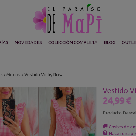
ÍAS
NOVEDADES
COLECCIÓN COMPLETA
BLOG
OUTL
os / Monos
»
Vestido Vichy Rosa
Vestido V
24,99 €
Producto Desca
Costes de en
Hacer una pr