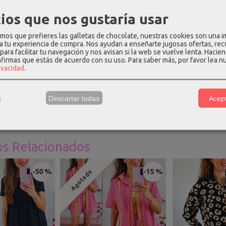
ios que nos gustaría usar
os que prefieres las galletas de chocolate, nuestras cookies son una 
PCIÓN
COSTES DE ENVÍO
COMENTARIOS
 a tu experiencia de compra. Nos ayudan a enseñarte jugosas ofertas, re
para facilitar tu navegación y nos avisan si la web se vuelve lenta. Hacien
nfirmas que estás de acuerdo con su uso.
Para saber más, por favor lea n
 de base en acero hipoalergénico con terminación de pez de rayas
rivacidad
.
de largo y 1cm de ancho.
s
Descartar todas
Acept
os Relacionados
-50 %
-15 %
Agotado