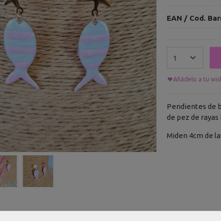
EAN / Cod. Bar
Añádelo a tu wish
Pendientes de b
de pez de rayas 
Miden 4cm de la
plementos
|
Tags:
rayas
blancas
pendientes
rosas
peces
pez
|