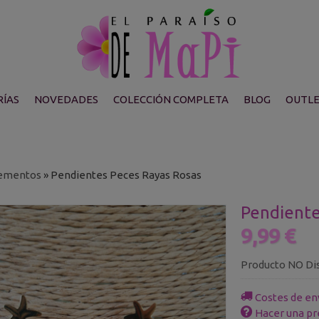
ÍAS
NOVEDADES
COLECCIÓN COMPLETA
BLOG
OUTL
ementos
»
Pendientes Peces Rayas Rosas
Pendiente
9,99 €
Producto NO Di
Costes de en
Hacer una pr