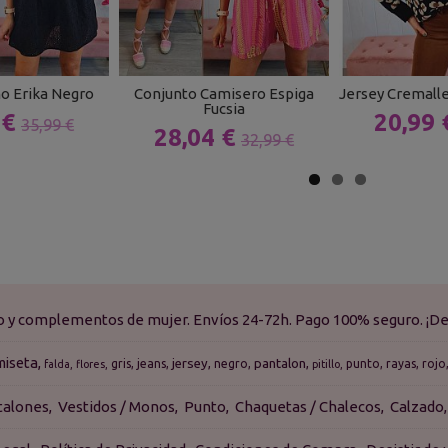
o Erika Negro
Conjunto Camisero Espiga
Jersey Cremalle
Fucsia
 €
20,99
35,99 €
28,04 €
32,99 €
do y complementos de mujer. Envíos 24-72h. Pago 100% seguro. ¡De
miseta
jersey
pantalon
gris
jeans
negro
punto
rayas
rojo
falda
flores
pitillo
talones
Vestidos / Monos
Punto
Chaquetas / Chalecos
Calzado