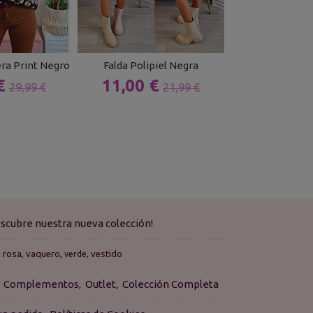
ra Print Negro
Falda Polipiel Negra
Vestido Pun
 €
11,00 €
13,00 
29,99 €
21,99 €
scubre nuestra nueva colección!
rosa
vaquero
vestido
verde
Complementos
Outlet
Colección Completa