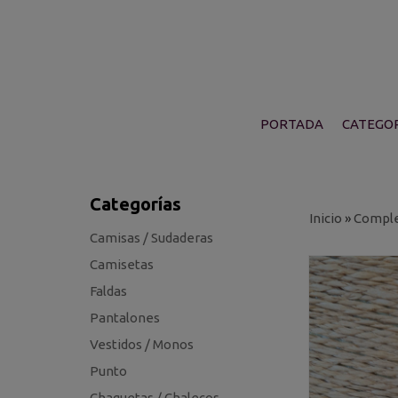
PORTADA
CATEGOR
Categorías
Inicio
»
Compl
Camisas / Sudaderas
Camisetas
Faldas
Pantalones
Vestidos / Monos
Punto
Chaquetas / Chalecos