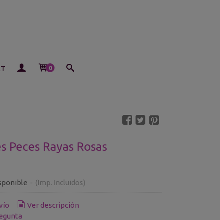
ET
0
s Peces Rayas Rosas
sponible
-
(Imp. Incluidos)
vío
Ver descripción
egunta