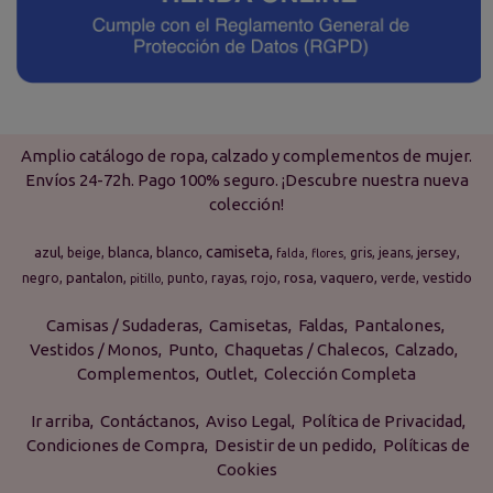
Amplio catálogo de ropa, calzado y complementos de mujer.
Envíos 24-72h. Pago 100% seguro. ¡Descubre nuestra nueva
colección!
camiseta
azul
blanca
blanco
jersey
beige
gris
jeans
falda
flores
pantalon
rosa
vaquero
vestido
negro
punto
rayas
rojo
verde
pitillo
Camisas / Sudaderas
Camisetas
Faldas
Pantalones
Vestidos / Monos
Punto
Chaquetas / Chalecos
Calzado
Complementos
Outlet
Colección Completa
Ir arriba
Contáctanos
Aviso Legal
Política de Privacidad
Condiciones de Compra
Desistir de un pedido
Políticas de
Cookies