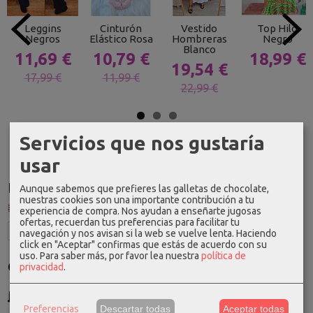
Leggins
Cinturón
Vestido
Top Hilo
Negros
Elástico Rosa
Hombreras
Negro
Blanco
11,69 €
10,79 €
18,99 €
19,54 €
17,99 €
11,99 €
22,99 €
Servicios que nos gustaría
usar
Idioma
Aunque sabemos que prefieres las galletas de chocolate,
nuestras cookies son una importante contribución a tu
experiencia de compra. Nos ayudan a enseñarte jugosas
ofertas, recuerdan tus preferencias para facilitar tu
navegación y nos avisan si la web se vuelve lenta. Haciendo
click en "Aceptar" confirmas que estás de acuerdo con su
uso.
Para saber más, por favor lea nuestra
política de
Costes de Envío
privacidad
.
GRATIS *
Consultar Destinos
Preferencias
Descartar todas
Aceptar todas