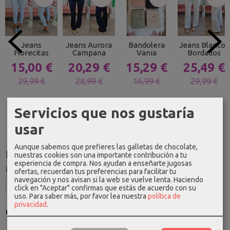
Jeans
Jeans Aurora
Bandolera
Jeans Blancos
Florecitas
Campana
Vania
Bordados
15,00 €
20,29 €
15,29 €
25,49 €
29,99 €
28,99 €
16,99 €
29,99 €
Servicios que nos gustaría
usar
Aunque sabemos que prefieres las galletas de chocolate,
Idioma
nuestras cookies son una importante contribución a tu
experiencia de compra. Nos ayudan a enseñarte jugosas
ofertas, recuerdan tus preferencias para facilitar tu
navegación y nos avisan si la web se vuelve lenta. Haciendo
click en "Aceptar" confirmas que estás de acuerdo con su
uso.
Para saber más, por favor lea nuestra
política de
privacidad
.
Costes de Envío
GRATIS *