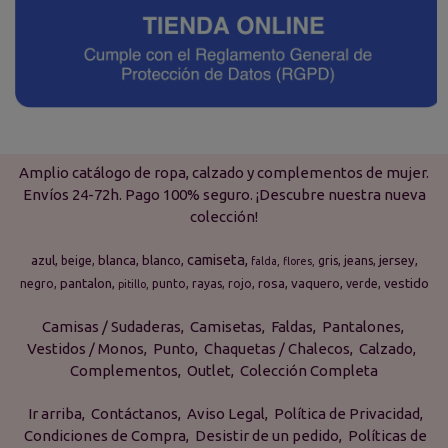
Amplio catálogo de ropa, calzado y complementos de mujer.
Envíos 24-72h. Pago 100% seguro. ¡Descubre nuestra nueva
colección!
camiseta
azul
blanca
blanco
jersey
beige
gris
jeans
falda
flores
pantalon
rosa
vaquero
vestido
negro
punto
rayas
rojo
verde
pitillo
Camisas / Sudaderas
Camisetas
Faldas
Pantalones
Vestidos / Monos
Punto
Chaquetas / Chalecos
Calzado
Complementos
Outlet
Colección Completa
Ir arriba
Contáctanos
Aviso Legal
Política de Privacidad
Condiciones de Compra
Desistir de un pedido
Políticas de