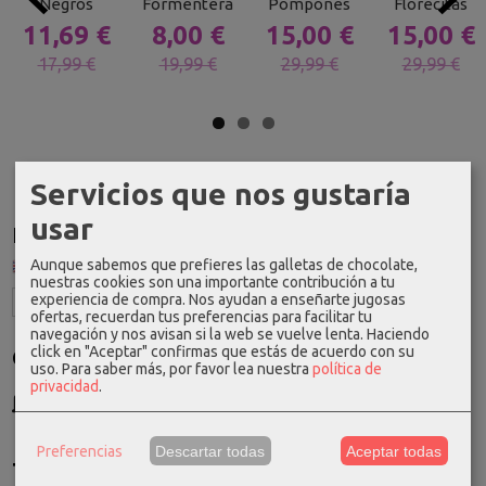
Negros
Formentera
Pompones
Florecitas
11,69 €
8,00 €
15,00 €
15,00 €
17,99 €
19,99 €
29,99 €
29,99 €
Servicios que nos gustaría
usar
Idioma
Aunque sabemos que prefieres las galletas de chocolate,
nuestras cookies son una importante contribución a tu
experiencia de compra. Nos ayudan a enseñarte jugosas
ofertas, recuerdan tus preferencias para facilitar tu
navegación y nos avisan si la web se vuelve lenta. Haciendo
click en "Aceptar" confirmas que estás de acuerdo con su
Costes de Envío
uso.
Para saber más, por favor lea nuestra
política de
privacidad
.
GRATIS *
Consultar Destinos
Preferencias
Descartar todas
Aceptar todas
Tu Carrito (0)