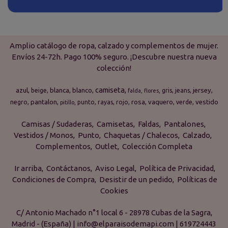
Amplio catálogo de ropa, calzado y complementos de mujer.
Envíos 24-72h. Pago 100% seguro. ¡Descubre nuestra nueva
colección!
camiseta
azul
blanca
blanco
jersey
beige
gris
jeans
falda
flores
pantalon
rosa
vaquero
vestido
negro
punto
rayas
rojo
verde
pitillo
Camisas / Sudaderas
Camisetas
Faldas
Pantalones
Vestidos / Monos
Punto
Chaquetas / Chalecos
Calzado
Complementos
Outlet
Colección Completa
Ir arriba
Contáctanos
Aviso Legal
Política de Privacidad
Condiciones de Compra
Desistir de un pedido
Políticas de
Cookies
C/ Antonio Machado n°1 local 6 - 28978 Cubas de la Sagra,
Madrid - (España) | info@elparaisodemapi.com |
619724443