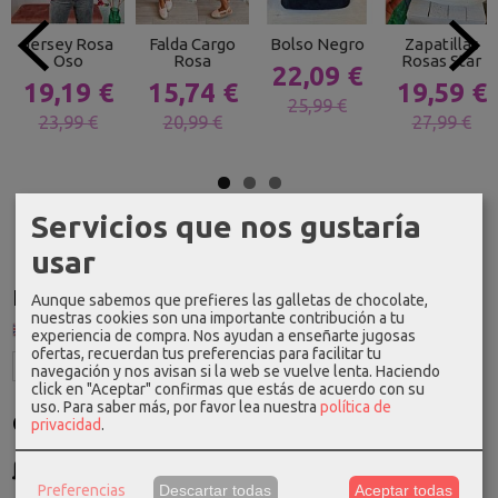
Jersey Rosa
Falda Cargo
Bolso Negro
Zapatillas
Oso
Rosa
Rosas Star
22,09 €
19,19 €
15,74 €
19,59 €
25,99 €
23,99 €
20,99 €
27,99 €
Servicios que nos gustaría
usar
Idioma
Aunque sabemos que prefieres las galletas de chocolate,
nuestras cookies son una importante contribución a tu
experiencia de compra. Nos ayudan a enseñarte jugosas
ofertas, recuerdan tus preferencias para facilitar tu
navegación y nos avisan si la web se vuelve lenta. Haciendo
click en "Aceptar" confirmas que estás de acuerdo con su
uso.
Para saber más, por favor lea nuestra
política de
Costes de Envío
privacidad
.
GRATIS *
Consultar Destinos
Preferencias
Descartar todas
Aceptar todas