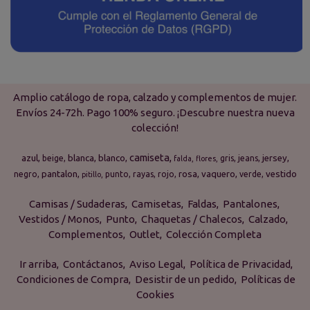
Amplio catálogo de ropa, calzado y complementos de mujer.
Envíos 24-72h. Pago 100% seguro. ¡Descubre nuestra nueva
colección!
camiseta
azul
blanca
blanco
jersey
beige
gris
jeans
falda
flores
pantalon
rosa
vaquero
vestido
negro
punto
rayas
rojo
verde
pitillo
Camisas / Sudaderas
Camisetas
Faldas
Pantalones
Vestidos / Monos
Punto
Chaquetas / Chalecos
Calzado
Complementos
Outlet
Colección Completa
Ir arriba
Contáctanos
Aviso Legal
Política de Privacidad
Condiciones de Compra
Desistir de un pedido
Políticas de
Cookies