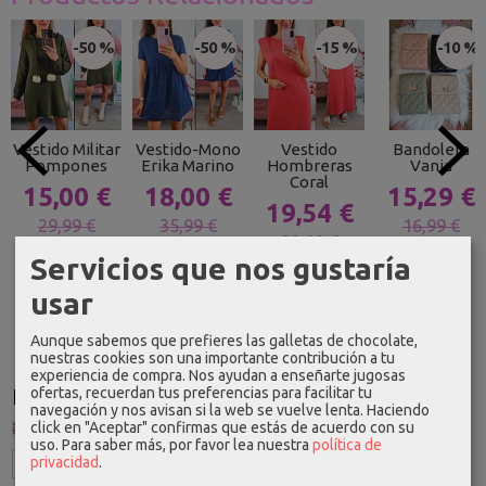
-50 %
-50 %
-15 %
-10 %
Vestido Militar
Vestido-Mono
Vestido
Bandolera
Pompones
Erika Marino
Hombreras
Vania
Coral
15,00 €
18,00 €
15,29 €
19,54 €
29,99 €
35,99 €
16,99 €
22,99 €
Servicios que nos gustaría
usar
Aunque sabemos que prefieres las galletas de chocolate,
nuestras cookies son una importante contribución a tu
experiencia de compra. Nos ayudan a enseñarte jugosas
ofertas, recuerdan tus preferencias para facilitar tu
Idioma
navegación y nos avisan si la web se vuelve lenta. Haciendo
click en "Aceptar" confirmas que estás de acuerdo con su
uso.
Para saber más, por favor lea nuestra
política de
privacidad
.