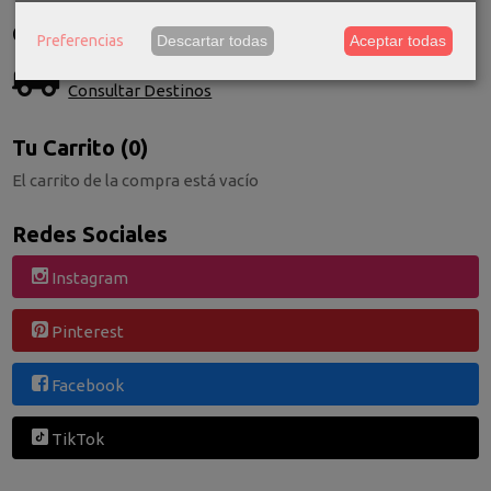
Costes de Envío
Preferencias
Descartar todas
Aceptar todas
GRATIS *
Consultar Destinos
Tu Carrito (0)
El carrito de la compra está vacío
Redes Sociales
Instagram
Pinterest
Facebook
TikTok