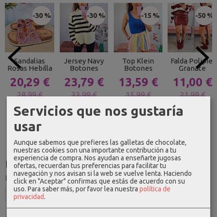
-30 %
-30 %
-15 %
-50 %
Sandalias
Jersey Navy
Top Klein
Falda Polipiel
Rosas Hebilla
Botones
Botones
Granate
20,29 €
23,79 €
13,59 €
11,00 €
28,99 €
33,99 €
15,99 €
21,99 €
Servicios que nos gustaría
usar
Aunque sabemos que prefieres las galletas de chocolate,
nuestras cookies son una importante contribución a tu
experiencia de compra. Nos ayudan a enseñarte jugosas
Idioma
ofertas, recuerdan tus preferencias para facilitar tu
navegación y nos avisan si la web se vuelve lenta. Haciendo
click en "Aceptar" confirmas que estás de acuerdo con su
uso.
Para saber más, por favor lea nuestra
política de
privacidad
.