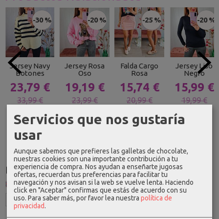
-30 %
-20 %
-25 %
-20 %
Jersey Navy
Jersey Rosa
Falda Cargo
Jersey Liso
Botones
Oso
Rosa
Negro
23,79 €
19,19 €
15,74 €
15,99 €
33,99 €
23,99 €
20,99 €
19,99 €
Servicios que nos gustaría
usar
Aunque sabemos que prefieres las galletas de chocolate,
nuestras cookies son una importante contribución a tu
experiencia de compra. Nos ayudan a enseñarte jugosas
Idioma
ofertas, recuerdan tus preferencias para facilitar tu
navegación y nos avisan si la web se vuelve lenta. Haciendo
click en "Aceptar" confirmas que estás de acuerdo con su
uso.
Para saber más, por favor lea nuestra
política de
privacidad
.