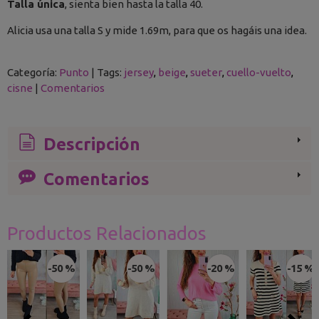
Talla única
, sienta bien hasta la talla 40.
Alicia usa una talla S y mide 1.69m, para que os hagáis una idea.
Categoría:
Punto
|
Tags:
jersey
beige
sueter
cuello-vuelto
cisne
|
Comentarios
Descripción
Comentarios
Productos Relacionados
-50 %
-50 %
-20 %
-15 %