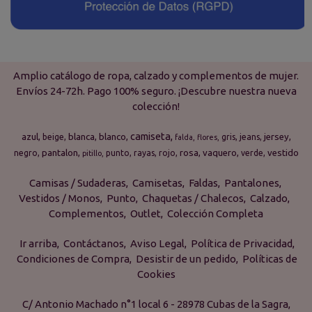
Amplio catálogo de ropa, calzado y complementos de mujer.
Envíos 24-72h. Pago 100% seguro. ¡Descubre nuestra nueva
colección!
camiseta
azul
blanca
blanco
jersey
beige
gris
jeans
falda
flores
pantalon
rosa
vaquero
vestido
negro
punto
rayas
rojo
verde
pitillo
Camisas / Sudaderas
Camisetas
Faldas
Pantalones
Vestidos / Monos
Punto
Chaquetas / Chalecos
Calzado
Complementos
Outlet
Colección Completa
Ir arriba
Contáctanos
Aviso Legal
Política de Privacidad
Condiciones de Compra
Desistir de un pedido
Políticas de
Cookies
C/ Antonio Machado n°1 local 6 - 28978 Cubas de la Sagra,