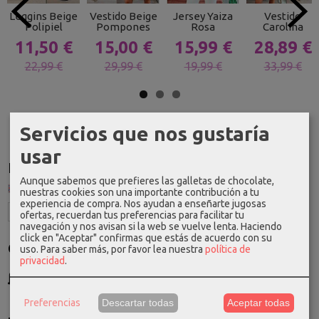
Leggins Beige
Vestido Beige
Jersey Yaiza
Vestido
Polipiel
Pompones
Rosa
Carolina
11,50 €
15,00 €
15,99 €
28,89 €
22,99 €
29,99 €
19,99 €
33,99 €
Servicios que nos gustaría
usar
Idioma
Aunque sabemos que prefieres las galletas de chocolate,
nuestras cookies son una importante contribución a tu
experiencia de compra. Nos ayudan a enseñarte jugosas
ofertas, recuerdan tus preferencias para facilitar tu
navegación y nos avisan si la web se vuelve lenta. Haciendo
click en "Aceptar" confirmas que estás de acuerdo con su
Costes de Envío
uso.
Para saber más, por favor lea nuestra
política de
privacidad
.
GRATIS *
Consultar Destinos
Preferencias
Descartar todas
Aceptar todas