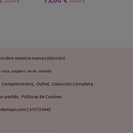
 €
15,00 €
12,59 
23,99 €
29,99 €
scubre nuestra nueva colección!
rosa
vaquero
vestido
verde
Complementos
Outlet
Colección Completa
 un pedido
Políticas de Cookies
isodemapi.com |
619724443