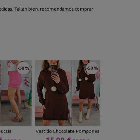
n medidas. Tallan bien, recomendamos comprar
-50 %
-50 %
Fucsia
Vestido Chocolate Pompones
Leggins Calent