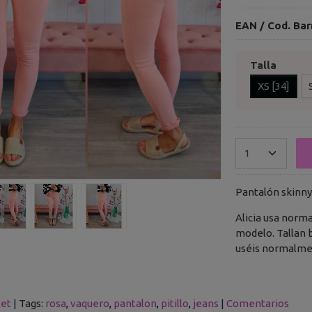
EAN / Cod. Bar
Talla
XS [34]
Pantalón skinny 
Alicia usa norma
modelo. Tallan 
uséis normalmen
let
|
Tags:
rosa
vaquero
pantalon
pitillo
jeans
|
Comentarios