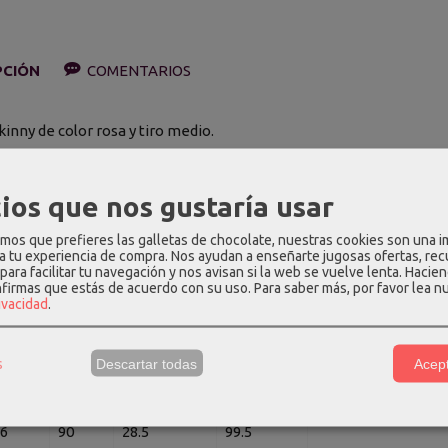
PCIÓN
COMENTARIOS
inny de color rosa y tiro medio.
n: 50% algodón, 41% rayón, 8% poliéster, 1% elastano.
ios que nos gustaría usar
edidas aproximadas (cm):
os que prefieres las galletas de chocolate, nuestras cookies son una 
intura
Cadera
Largo de tiro
Largo total
 a tu experiencia de compra. Nos ayudan a enseñarte jugosas ofertas, re
para facilitar tu navegación y nos avisan si la web se vuelve lenta. Hacien
2
74
26.5
97.5
nfirmas que estás de acuerdo con su uso.
Para saber más, por favor lea n
rivacidad
.
6
78
27
98
0
82
27.5
98.5
s
Descartar todas
Acept
2
86
28
99
6
90
28.5
99.5