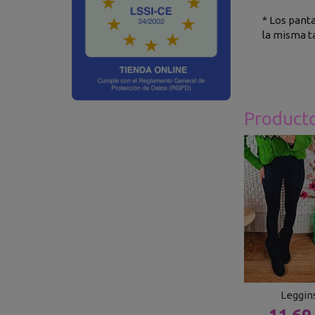
* Los pant
la misma t
Product
Leggin