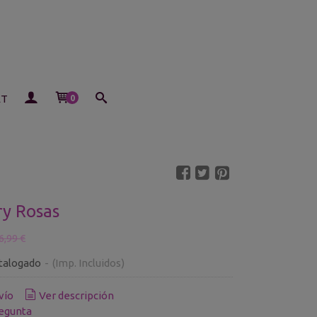
ET
0
y Rosas
6,99 €
talogado
-
(Imp. Incluidos)
vío
Ver descripción
egunta