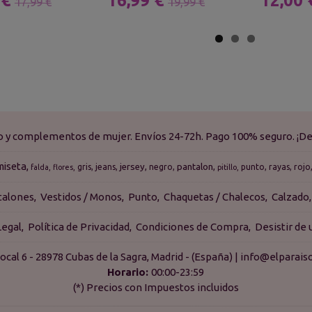
 €
16,99 €
12,00
17,99 €
19,99 €
do y complementos de mujer. Envíos 24-72h. Pago 100% seguro. ¡De
miseta
jersey
pantalon
gris
jeans
negro
punto
rayas
rojo
falda
flores
pitillo
talones
Vestidos / Monos
Punto
Chaquetas / Chalecos
Calzado
Legal
Política de Privacidad
Condiciones de Compra
Desistir de
ocal 6 - 28978 Cubas de la Sagra, Madrid - (España) | info@elpara
Horario:
00:00-23:59
(*) Precios con Impuestos incluidos