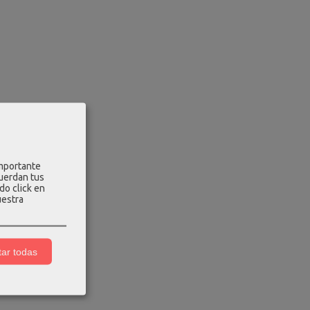
importante
cuerdan tus
do click en
uestra
ar todas