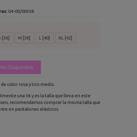
ras
:
04-00/00358
S [36]
M [38]
L [40]
XL [42]
No Disponible
de color rosa y tiro medio.
lmente una 36 y es la talla que lleva en este
bien, recomendamos comprar la misma talla que
te en pantalones elásticos.