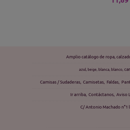
11,69
Amplio catálogo de ropa, calza
ca
azul
blanca
blanco
beige
Camisas / Sudaderas
Camisetas
Faldas
Pan
Ir arriba
Contáctanos
Aviso 
C/ Antonio Machado n°1 l