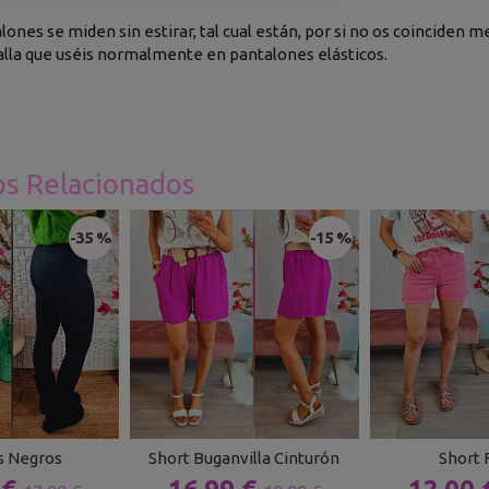
alones se miden sin estirar, tal cual están, por si no os coincide
alla que uséis normalmente en pantalones elásticos.
os Relacionados
-35 %
-15 %
s Negros
Short Buganvilla Cinturón
Short 