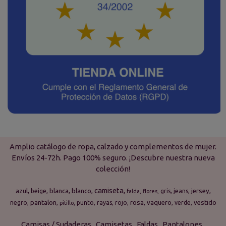
Amplio catálogo de ropa, calzado y complementos de mujer.
Envíos 24-72h. Pago 100% seguro. ¡Descubre nuestra nueva
colección!
camiseta
azul
blanca
blanco
jersey
beige
gris
jeans
falda
flores
pantalon
rosa
vaquero
vestido
negro
punto
rayas
rojo
verde
pitillo
Camisas / Sudaderas
Camisetas
Faldas
Pantalones