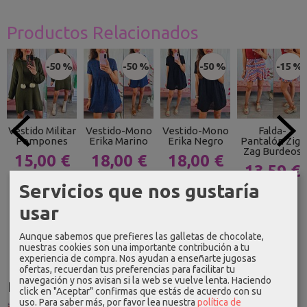
Productos Relacionados
-50 %
-50 %
-50 %
-15 %
Vestido Militar
Vestido-Mono
Vestido-Mono
Falda-
Pompones
Erika Marino
Erika Negro
Pantalón Zig-
Zag Burdeos
15,00 €
18,00 €
18,00 €
13,59 €
29,99 €
35,99 €
35,99 €
Servicios que nos gustaría
15,99 €
usar
Aunque sabemos que prefieres las galletas de chocolate,
nuestras cookies son una importante contribución a tu
experiencia de compra. Nos ayudan a enseñarte jugosas
ofertas, recuerdan tus preferencias para facilitar tu
navegación y nos avisan si la web se vuelve lenta. Haciendo
Idioma
click en "Aceptar" confirmas que estás de acuerdo con su
uso.
Para saber más, por favor lea nuestra
política de